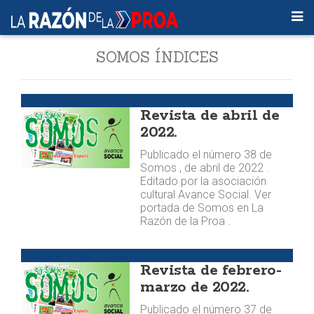
SOMOS ÍNDICES
Publicaciones
Revista de abril de
2022.
Publicado el número 38 de
Somos , de abril de 2022 .
Editado por la asociación
cultural Avance Social. Ver
portada de Somos en La
Razón de la Proa .
Publicaciones
Revista de febrero-
marzo de 2022.
Publicado el número 37 de