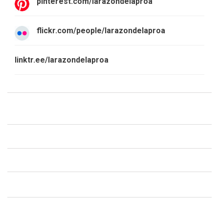
pinterest.com/larazondelaproa
flickr.com/people/larazondelaproa
linktr.ee/larazondelaproa