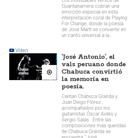
Los inolvidables versos de
Guantanamera cobran una
emoción especial en esta
interpretación coral de Playing
For Change, donde la poesía
de José Martí se convierte en
un canto universal a la…
Vídeo
'José Antonio', el
vals peruano donde
Chabuca convirtió
la memoria en
poesía.
Cantan Chabuca Granda y
Juan Diego Flórez ,
acompañados por los
guitarristas Óscar Avilés y
Sergio Salas . Entre las
composiciones más queridas
de Chabuca Granda se
encuentra “José…