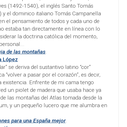
ives (1492-1540), el inglés Santo Tomás
 y el dominico italiano Tomás Campanella
ien el pensamiento de todos y cada uno de
no estaba tan directamente en línea con lo
derar la doctrina católica del momento,
personal...
ia de las montañas
.
a López
.
r” se deriva del sustantivo latino “cor”
ca “volver a pasar por el corazón”, es decir,
la existencia. Enfrente de mi cama tengo
red un piolet de madera que usaba hace ya
 de las montañas del Atlas tomada desde la
m, y un pequeño lucero que me alumbra en
ones para una España mejor
.