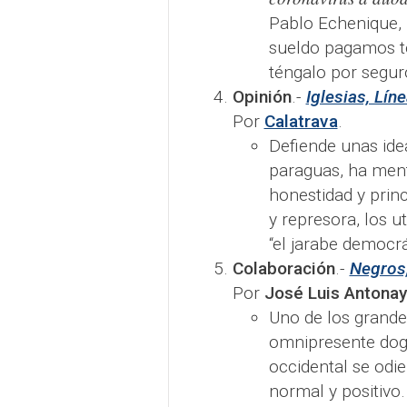
Pablo Echenique,
sueldo pagamos tod
téngalo por seguro
Opinión
.-
Iglesias, Líne
Por
Calatrava
.
Defiende unas ide
paraguas, ha ment
honestidad y princ
y represora, los ut
“el jarabe democrá
Colaboración
.-
Negros,
Por
José Luis Antona
Uno de los grande
omnipresente dog
occidental se odi
normal y positivo