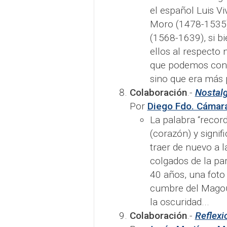
el español Luis V
Moro (1478-1535)
(1568-1639), si b
ellos al respecto 
que podemos consi
sino que era más 
Colaboración
.-
Nostalg
Por
Diego Fdo. Cámar
La palabra “recorda
(corazón) y signifi
traer de nuevo a 
colgados de la pa
40 años, una foto
cumbre del Magou
la oscuridad...
Colaboración
.-
Reflexi