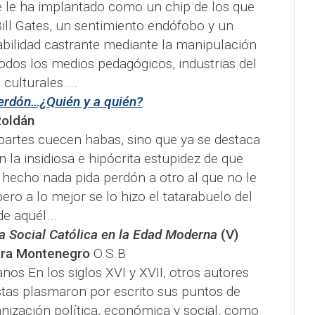
 le ha implantado como un chip de los que
ill Gates, un sentimiento endófobo y un
bilidad castrante mediante la manipulación
dos los medios pedagógicos, industrias del
 culturales....
erdón…¿Quién y a quién?
Roldán
.
partes cuecen habas, sino que ya se destaca
en la insidiosa e hipócrita estupidez de que
 hecho nada pida perdón a otro al que no le
ro a lo mejor se lo hizo el tatarabuelo del
de aquél...
a Social Católica en la Edad Moderna
(V)
era Montenegro
O.S.B
nos En los siglos XVI y XVII, otros autores
tas plasmaron por escrito sus puntos de
anización política, económica y social, como