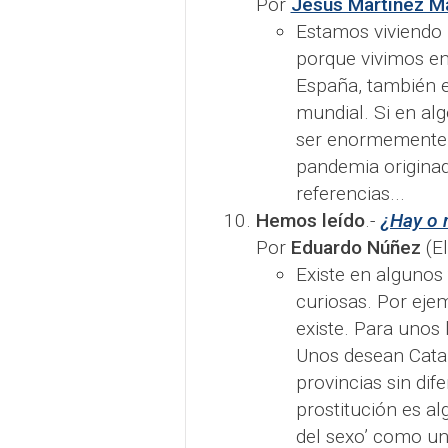
Por
Jesús Martínez M
Estamos viviendo
porque vivimos en
España, también 
mundial. Si en alg
ser enormemente c
pandemia originad
referencias...
Hemos leído
.-
¿Hay o 
Por
Eduardo Núñez
(El
Existe en algunos
curiosas. Por ejem
existe. Para unos 
Unos desean Catal
provincias sin dif
prostitución es al
del sexo’ como un