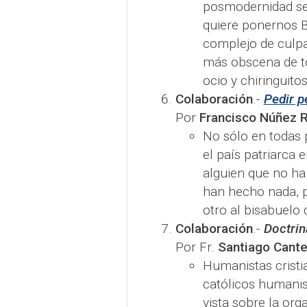
posmodernidad se
quiere ponernos B
complejo de culpa
más obscena de to
ocio y chiringuitos
Colaboración
.-
Pedir p
Por
Francisco Núñez 
No sólo en todas 
el país patriarca 
alguien que no ha
han hecho nada, pe
otro al bisabuelo 
Colaboración
.-
Doctrin
Por Fr.
Santiago Cant
Humanistas cristia
católicos humanis
vista sobre la org