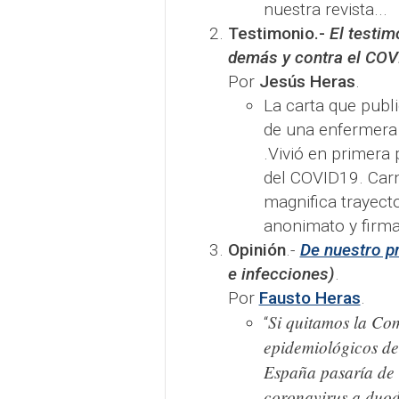
nuestra revista...
Testimonio.-
El testim
demás y contra el CO
Por
Jesús Heras
.
La carta que publ
de una enfermera 
.Vivió en primera
del COVID19. Carm
magnifica trayect
anonimato y firma
Opinión
.-
De nuestro p
e infecciones)
.
Por
Fausto Heras
.
Si quitamos la Co
“
epidemiológicos de
España pasaría de 
coronavirus a duo