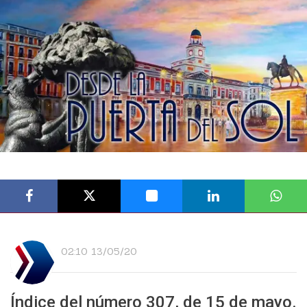
02:10 13/05/20
Índice del número
307
, de
15 de mayo
.