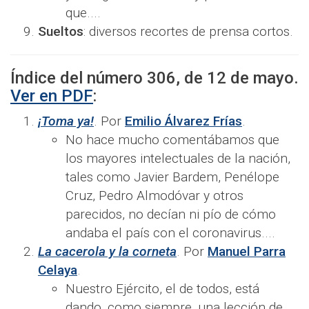
que....​
Sueltos
: diversos recortes de prensa cortos.
Índice del número
306
, de
12 de mayo
.
Ver en PDF
:
¡Toma ya!
. Por
Emilio Álvarez Frías
.
No hace mucho comentábamos que
los mayores intelectuales de la nación,
tales como Javier Bardem, Penélope
Cruz, Pedro Almodóvar y otros
parecidos, no decían ni pío de cómo
andaba el país con el coronavirus....​
La cacerola y la corneta
. Por
Manuel Parra
Celaya
.
Nuestro Ejército, el de todos, está
dando, como siempre, una lección de