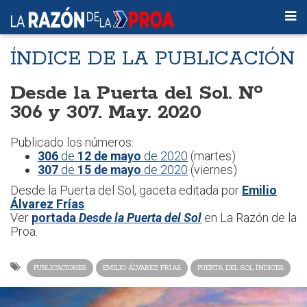
ÍNDICE DE LA PUBLICACIÓN
Desde la Puerta del Sol. Nº
306 y 307. May. 2020
Publicado los números:
306
de
12 de mayo
de 2020
(martes)
307
de
15 de mayo
de 2020
(viernes)
Desde la Puerta del Sol, gaceta editada por
Emilio
Álvarez Frías
.
Ver
portada
Desde la Puerta del Sol
en La Razón de la
Proa.
PUBLICACIONES
EMILIO ÁLVAREZ FRÍAS
PUERTA DEL SOL ÍNDICES