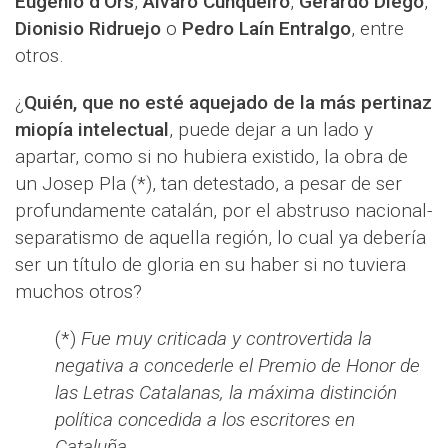
Eugenio d’Ors
,
Álvaro Cunqueiro
,
Gerardo Diego
,
Dionisio Ridruejo
o
Pedro Laín Entralgo
, entre
otros.
¿
Quién, que no esté aquejado de la más pertinaz
miopía intelectual
, puede dejar a un lado y
apartar, como si no hubiera existido, la obra de
un Josep Pla (*), tan detestado, a pesar de ser
profundamente catalán, por el abstruso nacional-
separatismo de aquella región, lo cual ya debería
ser un título de gloria en su haber si no tuviera
muchos otros?
(*)
Fue muy criticada y controvertida la
negativa a concederle el Premio de Honor de
las Letras Catalanas, la máxima distinción
política concedida a los escritores en
Cataluña.