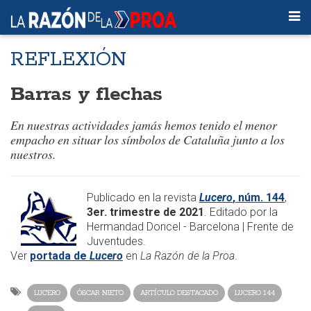
REFLEXIÓN
Barras y flechas
En nuestras actividades jamás hemos tenido el menor
empacho en situar los símbolos de Cataluña junto a los
nuestros.
Publicado en la revista
Lucero
, núm. 144
,
3er. trimestre de 2021
. Editado por la
Hermandad Doncel - Barcelona | Frente de
Juventudes.
Ver
portada de
Lucero
en
La Razón de la Proa
.
LUCERO
ÓSCAR NIETO
ARTÍCULO DESTACADO
LUCERO 144