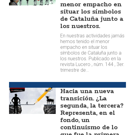
menor empacho en
situar los símbolos
de Cataluña junto a
los nuestros.
En nuestras actividades jamás
hemos tenido el menor
empacho en situar los
símbolos de Cataluña junto a
los nuestros. Publicado en la
revista Lucero , núm. 144 , 3er.
trimestre de…
Editoriales
Hacia una nueva
transición. ¿La
segunda, la tercera?
Representa, en el
fondo, un
continuismo de lo
que fue la primera