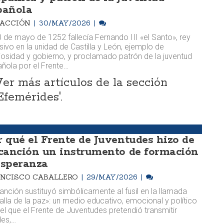
pañola
DACCIÓN
30/MAY/2026
0 de mayo de 1252 fallecía Fernando III «el Santo», rey
sivo en la unidad de Castilla y León, ejemplo de
giosidad y gobierno, y proclamado patrón de la juventud
ñola por el Frente…
Ver más artículos de la sección
Efemérides'.
r qué el Frente de Juventudes hizo de
 canción un instrumento de formación
esperanza
NCISCO CABALLERO
29/MAY/2026
anción sustituyó simbólicamente al fusil en la llamada
alla de la paz»: un medio educativo, emocional y político
el que el Frente de Juventudes pretendió transmitir
les,…