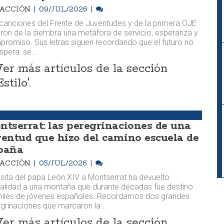
DACCIÓN
09/JUL/2026
canciones del Frente de Juventudes y de la primera OJE
eron de la siembra una metáfora de servicio, esperanza y
romiso. Sus letras siguen recordando que el futuro no
spera: se…
Ver más artículos de la sección
Estilo'.
ntserrat: las peregrinaciones de una
ventud que hizo del camino escuela de
paña
DACCIÓN
05/JUL/2026
isita del papa León XIV a Montserrat ha devuelto
alidad a una montaña que durante décadas fue destino
iles de jóvenes españoles. Recordamos dos grandes
grinaciones que marcaron la…
Ver más artículos de la sección