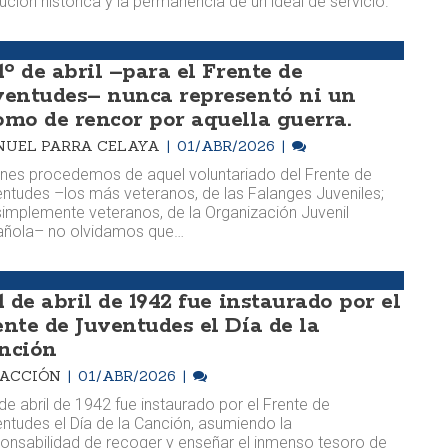
ución histórica y la permanencia de un ideal de servicio.
1º de abril –para el Frente de
ventudes– nunca representó ni un
omo de rencor por aquella guerra.
UEL PARRA CELAYA
01/ABR/2026
nes procedemos de aquel voluntariado del Frente de
ntudes –los más veteranos, de las Falanges Juveniles;
simplemente veteranos, de la Organización Juvenil
añola– no olvidamos que…
1 de abril de 1942 fue instaurado por el
ente de Juventudes el Día de la
nción
DACCIÓN
01/ABR/2026
 de abril de 1942 fue instaurado por el Frente de
ntudes el Día de la Canción, asumiendo la
onsabilidad de recoger y enseñar el inmenso tesoro de