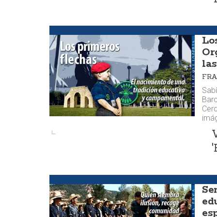
Huellas
Lo
Or
la
FRA
Sab
Barc
Cerd
imá
'
Estilo
Se
ed
es