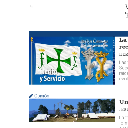
'
Huellas
La 
re
HE
Las 
Secc
raíc
evol
Opinión
Un
JES
La t
form