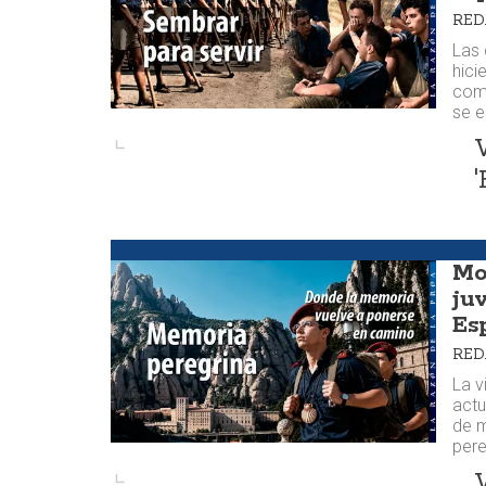
RE
Las 
hici
comp
se e
'
Huellas
Mo
ju
Es
RE
La v
actu
de m
pere