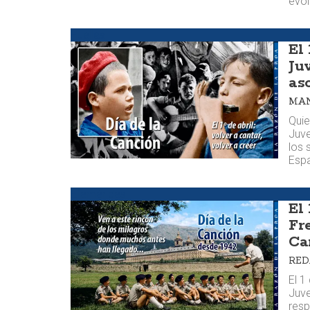
evol
Huellas
El 
Ju
as
MAN
Quie
Juve
los 
Esp
Efemérides
El 
Fr
Ca
RE
El 1
Juve
resp