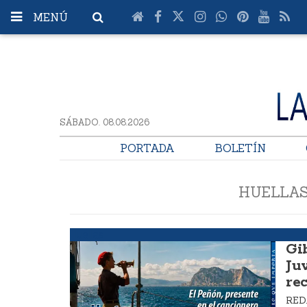
MENÚ
SÁBADO. 08.08.2026
PORTADA
BOLETÍN
HUELLA
Huellas
Gi
Ju
re
RE