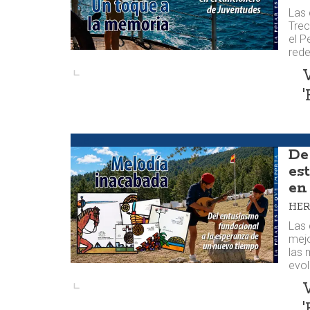
Las 
Tre
el P
rede
'
Huellas
De
es
en
HE
Las 
mej
las 
evol
'