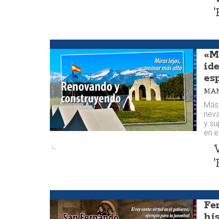
'
Huellas
«M
ide
es
MAN
Más 
neva
y su
en e
'
Efemérides
Fe
hi