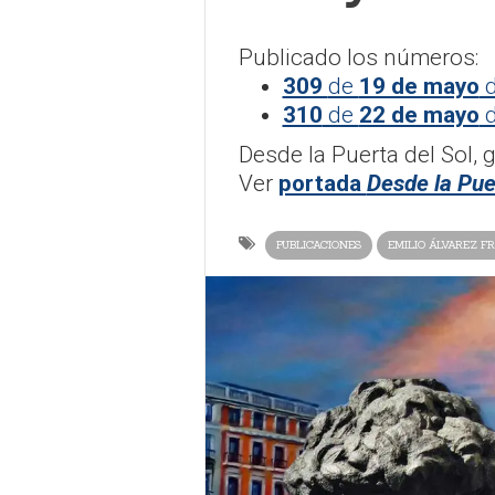
Publicado los números:
309
de
19 de mayo
d
310
de
22 de mayo
d
Desde la Puerta del Sol, 
Ver
portada
Desde la Pue
PUBLICACIONES
EMILIO ÁLVAREZ FR