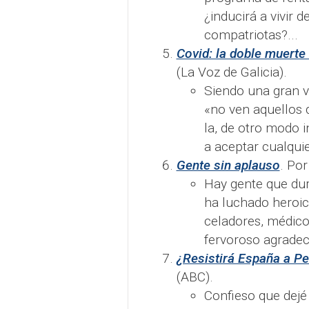
¿inducirá a vivir 
compatriotas?...
Covid: la doble muerte
(La Voz de Galicia).
Siendo una gran v
«no ven aquellos q
la, de otro modo 
a aceptar cualquie
Gente sin aplauso
. Por
Hay gente que dur
ha luchado heroic
celadores, médic
fervoroso agradec
¿Resistirá España a P
(ABC).
Confieso que dejé