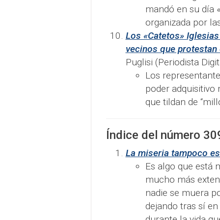
mandó en su día «
organizada por la
Los «Catetos» Iglesias 
vecinos que protestan 
Puglisi (Periodista Digit
Los representante
poder adquisitivo
que tildan de “millo
Índice del número
30
La miseria tampoco es 
Es algo que está 
mucho más extend
nadie se muera por
dejando tras sí e
durante la vida q