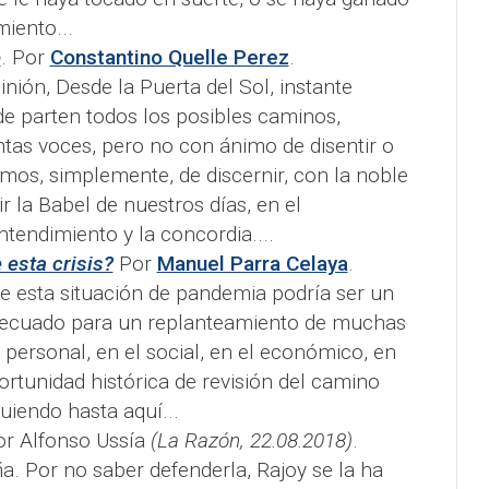
iento...
e
. Por
Constantino Quelle Perez
.
inión, Desde la Puerta del Sol, instante
e parten todos los posibles caminos,
tas voces, pero no con ánimo de disentir o
amos, simplemente, de discernir, con la noble
ir la Babel de nuestros días, en el
tendimiento y la concordia....
 esta crisis?
Por
Manuel Parra Celaya
.
e esta situación de pandemia podría ser un
cuado para un replanteamiento de muchas
 personal, en el social, en el económico, en
portunidad histórica de revisión del camino
uiendo hasta aquí...
or
Alfonso Ussía
(La Razón, 22.08.2018)
.
a. Por no saber defenderla, Rajoy se la ha