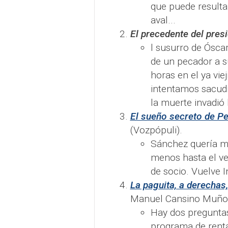
que puede result
aval...
El precedente del pres
l susurro de Ósca
de un pecador a s
horas en el ya vie
intentamos sacudir
la muerte invadió
El sueño secreto de P
(Vozpópuli).
Sánchez quería me
menos hasta el ve
de socio. Vuelve In
La paguita, a derechas,
Manuel Cansino Muñoz-
Hay dos preguntas
programa de renta