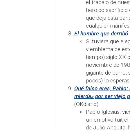
el trabajo de nues
heroico sacrificio
que deja esta pa
cualquier manifest
El hombre que derribó
Si tuviera que ele
y emblema de este
tiempo) siglo XX 
noviembre de 198
gigante de barro, 
pocos) lo esperase
Qué falso eres, Pablo:
mierda» por ser viejo p
(OKdiario).
Pablo Iglesias, vi
un emotivo tuit e
de Julio Anguita, 