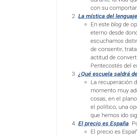
con su comportam
La mística del lenguaj
En este
blog
de op
eterno desde dond
escuchamos distin
de consentir, trat
actitud de convert
Pentecostés del en
¿Qué escuela saldrá de
La recuperación d
momento muy ade
cosas, en el plano
el político; una o
que hemos ido sig
El precio es España
. P
El precio es Españ