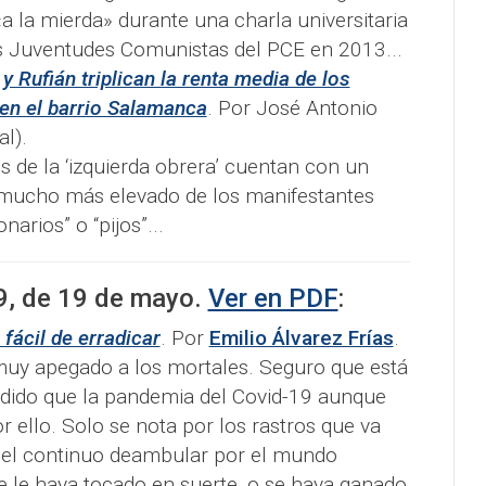
a la mierda» durante una charla universitaria
s Juventudes Comunistas del PCE en 2013...
y Rufián triplican la renta media de los
en el barrio Salamanca
. Por José Antonio
al).
s de la ‘izquierda obrera’ cuentan con un
 mucho más elevado de los manifestantes
narios” o “pijos”...
9
, de
19 de mayo
.
Ver en PDF
:
fácil de erradicar
. Por
Emilio Álvarez Frías
.
muy apegado a los mortales. Seguro que está
ido que la pandemia del Covid-19 aunque
 ello. Solo se nota por los rastros que va
n el continuo deambular por el mundo
ue le haya tocado en suerte, o se haya ganado