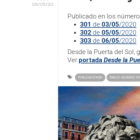
06/05/20
Publicado en los número
301
de
03/05
/2020
302
de
05/05
/2020
303
de
06/05
/2020
Desde la Puerta del Sol, 
Ver
portada
Desde la Pue
PUBLICACIONES
EMILIO ÁLVAREZ FR