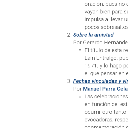
oración, pues no 
vayan bien para s
impulsa a llevar u
pocos sobresaltos
Sobre la amistad
.
Por Gerardo Hernánde
El título de esta 
Laín Entralgo, pub
1971, y lo hago p
el que pensar en e
Fechas vinculadas y vi
Por
Manuel Parra Cela
Las celebraciones 
en función del est
ocurrir otro tanto
evocadoras, respec
conmemoración de