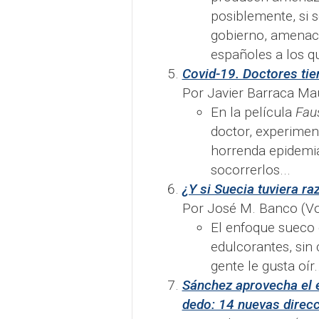
posiblemente, si 
gobierno, amenace
españoles a los qu
Covid-19. Doctores tie
Por Javier Barraca Ma
En la película
Fau
doctor, experiment
horrenda epidemia
socorrerlos...
¿Y si Suecia tuviera ra
Por José M. Banco (Vo
El enfoque sueco 
edulcorantes, sin 
gente le gusta oír..
Sánchez aprovecha el e
dedo: 14 nuevas direc