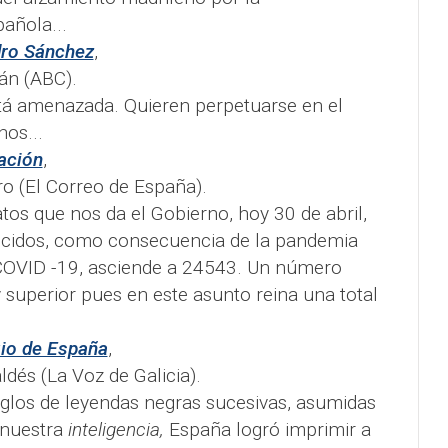
añola...
dro Sánchez
,
án (ABC).
tá amenazada. Quieren perpetuarse en el
nos...
ación
,
ro (El Correo de España).
tos que nos da el Gobierno, hoy 30 de abril,
ecidos, como consecuencia de la pandemia
 COVID -19, asciende a 24543. Un número
uperior pues en este asunto reina una total
gio de España
,
dés (La Voz de Galicia).
iglos de leyendas negras sucesivas, asumidas
 nuestra
inteligencia,
España logró imprimir a