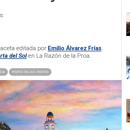
s:
gaceta editada por
Emilio Álvarez Frías
.
rta del Sol
en La Razón de la Proa.
ÍAS
PUERTA DEL SOL ÍNDICES