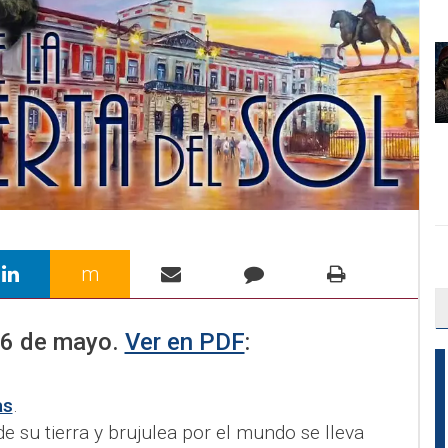
m
6 de mayo
.
Ver en PDF
:
as
.
 su tierra y brujulea por el mundo se lleva