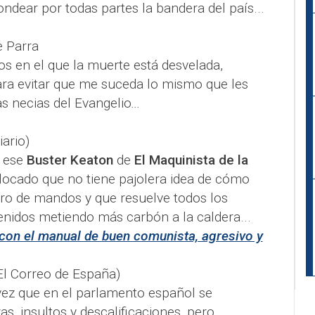
ondear por todas partes la bandera del país...
e Parra
 en el que la muerte está desvelada,
a evitar que me suceda lo mismo que les
as necias del Evangelio
​​...
ario)
 ese
Buster Keaton
de
El Maquinista de la
alocado que no tiene pajolera idea de cómo
ro de mandos y que resuelve todos los
enidos metiendo más carbón a la caldera...
con el manual de buen comunista, agresivo y
El Correo de España)
vez que en el parlamento español se
, insultos y descalificaciones, pero