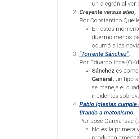
un alegrón al ver 
Creyente versus ateo
,
Por Constantino Quell
En estos momentos
duermo menos par
ocurrió a las novi
"Torrente Sánchez"
,
Por Eduardo Inda (OKdi
Sánchez
es como
General
, un tipo 
se maneja el cuad
incidentes sobrev
Pablo Iglesias cumple 
tirando a matonismo
,
Por José García Isac (
No es la primera 
producen amenazas