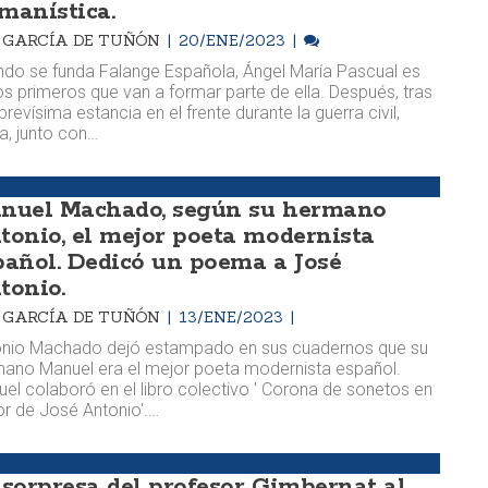
manística.
M. GARCÍA DE TUÑÓN
20/ENE/2023
do se funda Falange Española, Ángel María Pascual es
os primeros que van a formar parte de ella. Después, tras
brevísima estancia en el frente durante la guerra civil,
a, junto con…
nuel Machado, según su hermano
tonio, el mejor poeta modernista
pañol. Dedicó un poema a José
tonio.
M. GARCÍA DE TUÑÓN
13/ENE/2023
onio Machado dejó estampado en sus cuadernos que su
ano Manuel era el mejor poeta modernista español.
el colaboró en el libro colectivo ' Corona de sonetos en
r de José Antonio'.…
 sorpresa del profesor Gimbernat al