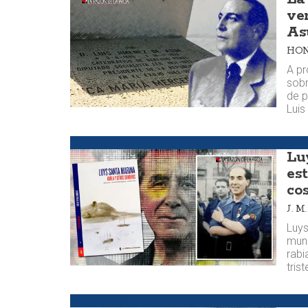
ve
As
HON
A pr
sobr
de p
Lui
Semblanzas
Lu
es
co
J. 
Luys
mund
rabi
tris
Semblanzas