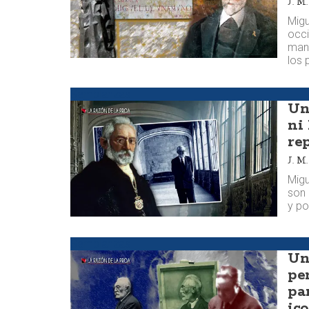
J. 
Migu
occi
mani
los 
Semblanzas
Un
ni
rep
J. 
Migu
son 
y po
Semblanzas
Un
pe
pa
ic