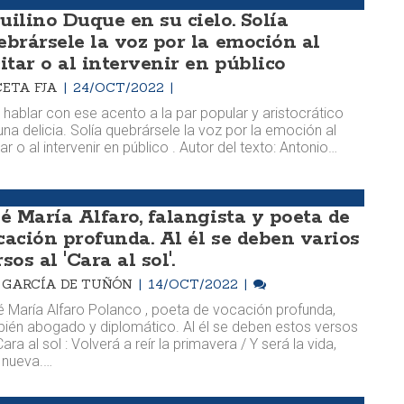
uilino Duque en su cielo. Solía
ebrársele la voz por la emoción al
itar o al intervenir en público
ETA FJA
24/OCT/2022
e hablar con ese acento a la par popular y aristocrático
una delicia. Solía quebrársele la voz por la emoción al
tar o al intervenir en público . Autor del texto: Antonio…
sé María Alfaro, falangista y poeta de
cación profunda. Al él se deben varios
sos al 'Cara al sol'.
M. GARCÍA DE TUÑÓN
14/OCT/2022
 María Alfaro Polanco , poeta de vocación profunda,
ién abogado y diplomático. Al él se deben estos versos
Cara al sol : Volverá a reír la primavera / Y será la vida,
 nueva.…