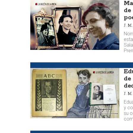
Ma
de
po
J. 
Nomb
esta
Sala
Pre
Semblanzas
Ed
de
de
J. 
Edua
y co
su o
com