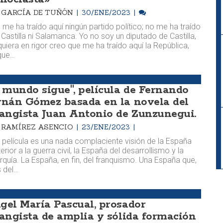
M. GARCÍA DE TUÑÓN
30/ENE/2023
 me ha traído aquí ningún partido político; no me ha traído
 Castilla ni Salamanca. Yo no soy un diputado de Castilla,
iquiera en rigor creo que me ha traído aquí la República,
que…
l mundo sigue", película de Fernando
rnán Gómez basada en la novela del
langista Juan Antonio de Zunzunegui.
M. RAMÍREZ ASENCIO
23/ENE/2023
 película es una nada complaciente visión de la España
erior a la guerra civil, la España del desarrollismo y la
rquía. La España, en fin, del franquismo. Una España que,
s del…
gel María Pascual, prosador
langista de amplia y sólida formación