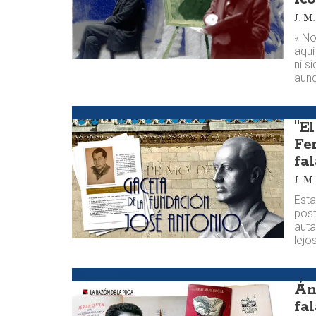
J. 
« No
aquí
ni s
aun
Semblanzas
"E
Fe
fa
J. 
Esta
post
auta
lejo
Semblanzas
Án
fa