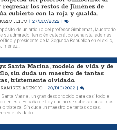
r regresar los restos de Jiménez de
úa cubierto con la roja y gualda.
ORIO FEITO
27/DIC/2022
opósito de un artículo del profesor Gimbernat , laudatorio
e su admirado, también catedrático penalista, además
olítico y presidente de la Segunda República en el exilio,
s Jiménez…
ys Santa Marina, modelo de vida y de
tilo, sin duda un maestro de tantas
sas, tristemente olvidado.
M. RAMÍREZ ASENCIO
20/DIC/2022
 Santa Marina , un gran desconocido para casi todo el
o en esta España de hoy que no se sabe si causa más
a o tristeza. Sin duda un maestro de tantas cosas,
temente olvidado.…