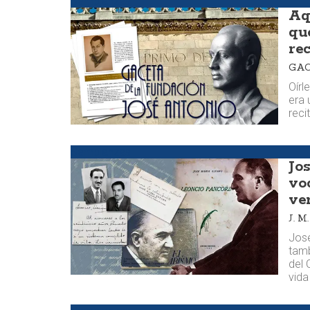
Semblanzas
Aq
qu
rec
GAC
Oírl
era 
reci
Semblanzas
Jo
vo
ver
J. 
José
tamb
del 
vida