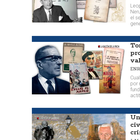
Leop
Neru
el s
gene
Semblanzas
To
pro
va
ENR
Cual
por 
fund
acti
Semblanzas
Un
civ
cri