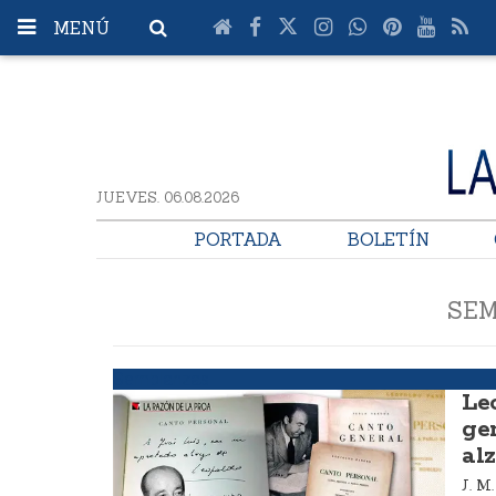
MENÚ
JUEVES. 06.08.2026
PORTADA
BOLETÍN
SEM
Semblanzas
Le
ge
alz
J. 