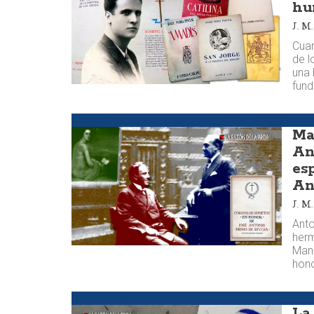
hu
J. 
Cuan
de l
una 
fund
Semblanzas
Ma
An
es
An
J. 
Ant
herm
Manu
hono
Semblanzas
La