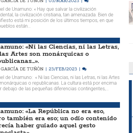
M. GARCÍA DE TUÑÓN
03/MAR/2023
el de Unamuno: « Hay que salvar la civilización
dental, la civilización cristiana, tan amenazada. Bien de
fiesto está mi posición de los últimos tiempos, en que
pueblos están…
amuno: «Ni las Ciencias, ni las Letras,
 las Artes son monárquicas o
ublicanas...».
M. GARCÍA DE TUÑÓN
23/FEB/2023
el de Unamuno: « Ni las Ciencias, ni las Letras, ni las Artes
monárquicas o republicanas. La cultura está por encima
r debajo de las pequeñas diferencias contingentes,…
amuno: «La República no era eso,
ro también era eso; un odio contenido
recía haber guiado aquel gesto
onoclasta»