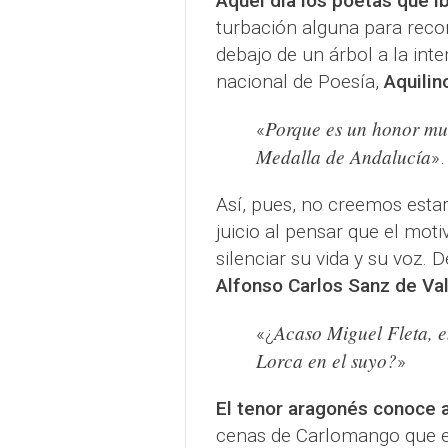
Aquel día los poetas que i
turbación alguna para recor
debajo de un árbol a la inte
nacional de Poesía,
Aquilin
Porque es un honor mu
«
Medalla de Andalucía
».
Así, pues, no creemos est
juicio al pensar que el moti
silenciar su vida y su voz.
Alfonso Carlos Sanz de Va
Acaso Miguel Fleta, 
«¿
Lorca en el suyo?
»
El tenor aragonés conoce 
cenas de Carlomango que el