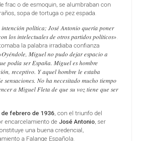
 de frac o de esmoquin, se alumbraban con
raños, sopa de tortuga o pez espada.
 intención política; José Antonio quería poner
n los intelectuales de otros partidos políticos
».
tomaba la palabra irradiaba confianza
Oyéndole, Miguel no pudo dejar espacio a
«
que podía ser España. Miguel es hombre
ción, receptivo. Y aquel hombre le estaba
de sensaciones. No ha necesitado mucho tiempo
ncer a Miguel Fleta de que su voz tiene que ser
 de febrero de 1936
, con el triunfo del
ior encarcelamiento de
José Antonio
, ser
nstituye una buena credencial,
amiento a Falange Española.