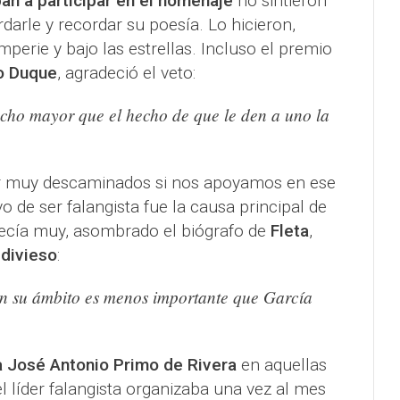
ban a participar en el homenaje
no sintieron
darle y recordar su poesía. Lo hicieron,
mperie y bajo las estrellas. Incluso el premio
o Duque
, agradeció el veto:
cho mayor que el hecho de que le den a uno la
ar muy descaminados si nos apoyamos en ese
vo de ser falangista fue la causa principal de
 Decía muy, asombrado el biógrafo de
Fleta
,
ldivieso
:
en su ámbito es menos importante que García
a José Antonio Primo de Rivera
en aquellas
 líder falangista organizaba una vez al mes