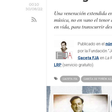
00:10
30/08/22
Una veneración extendida en 
música, no en vano el tenor 
en vida, para transcurrir de
Publicado en el
núm
por la Fundación "J
Gaceta FJA
en
La 
LRP
(servicio gratuito).
GACETA FJA
GARCÍA DE TUÑÓN AZ