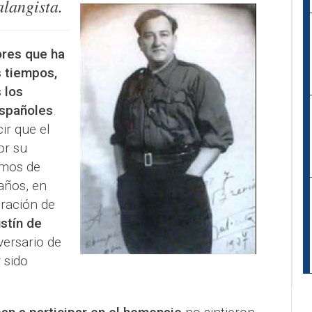
alangista.
ores que ha
s tiempos,
 los
spañoles
.
ir que el
or su
emos de
años, en
bración de
stín de
versario de
 sido