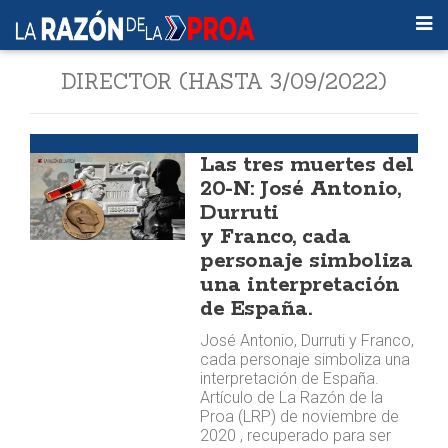
DIRECTOR (HASTA 3/09/2022)
Argumentos
Las tres muertes del
20-N: José Antonio,
Durruti
y Franco, cada
personaje simboliza
una interpretación
de España.
José Antonio, Durruti y Franco,
cada personaje simboliza una
interpretación de España.
Artículo de La Razón de la
Proa (LRP) de noviembre de
2020 , recuperado para ser