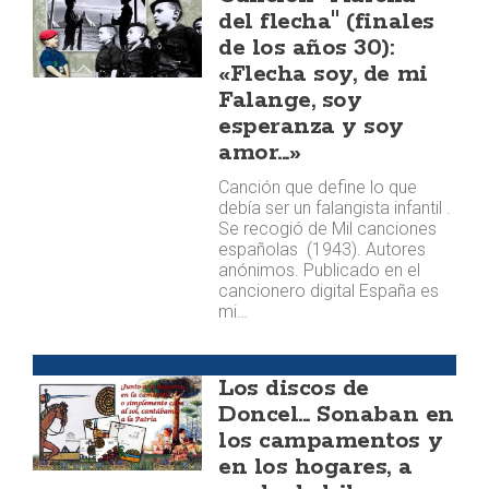
del flecha" (finales
de los años 30):
«Flecha soy, de mi
Falange, soy
esperanza y soy
amor...»
Canción que define lo que
debía ser un falangista infantil .
Se recogió de Mil canciones
españolas (1943). Autores
anónimos. Publicado en el
cancionero digital España es
mi…
Huellas
Los discos de
Doncel... Sonaban en
los campamentos y
en los hogares, a