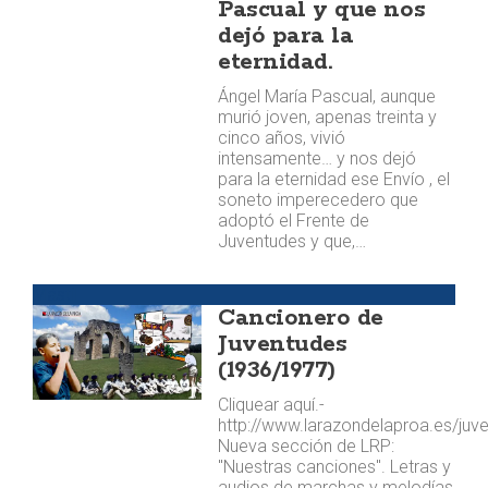
Pascual y que nos
dejó para la
eternidad.
Ángel María Pascual, aunque
murió joven, apenas treinta y
cinco años, vivió
intensamente… y nos dejó
para la eternidad ese Envío , el
soneto imperecedero que
adoptó el Frente de
Juventudes y que,…
Mástil
Cancionero de
Juventudes
(1936/1977)
Cliquear aquí.-
http://www.larazondelaproa.es/juv
Nueva sección de LRP:
"Nuestras canciones". Letras y
audios de marchas y melodías