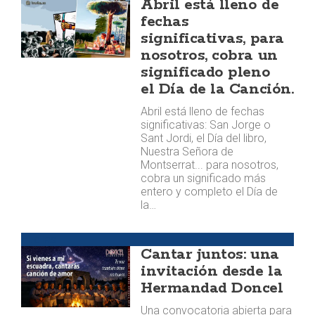
Abril está lleno de
fechas
significativas, para
nosotros, cobra un
significado pleno
el Día de la Canción.
Abril está lleno de fechas
significativas: San Jorge o
Sant Jordi, el Día del libro,
Nuestra Señora de
Montserrat... para nosotros,
cobra un significado más
entero y completo el Día de
la…
Huellas
Cantar juntos: una
invitación desde la
Hermandad Doncel
Una convocatoria abierta para