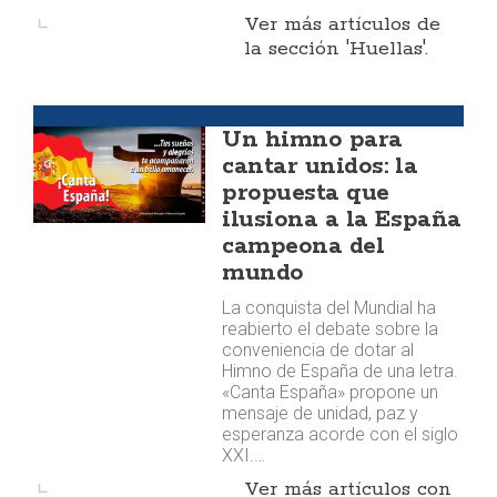
Ver más artículos de
la sección 'Huellas'.
Cancionero
Un himno para
cantar unidos: la
propuesta que
ilusiona a la España
campeona del
mundo
La conquista del Mundial ha
reabierto el debate sobre la
conveniencia de dotar al
Himno de España de una letra.
«Canta España» propone un
mensaje de unidad, paz y
esperanza acorde con el siglo
XXI.…
Ver más artículos con