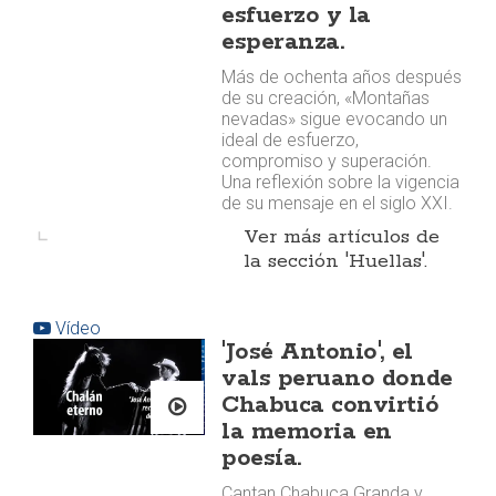
esfuerzo y la
esperanza.
Más de ochenta años después
de su creación, «Montañas
nevadas» sigue evocando un
ideal de esfuerzo,
compromiso y superación.
Una reflexión sobre la vigencia
de su mensaje en el siglo XXI.
Ver más artículos de
la sección 'Huellas'.
Vídeo
'José Antonio', el
vals peruano donde
Chabuca convirtió
la memoria en
poesía.
Cantan Chabuca Granda y