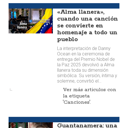
Cancionero
«Alma llanera»,
cuando una canción
se convierte en
homenaje a todo un
pueblo
La interpretación de Danny
Ocean en la ceremonia de
entrega del Premio Nobel de
la Paz 2025 devolvió a Alma
llanera toda su dimensión
simbólica. Su versión, íntima y
solemne, convirtió el…
Ver más artículos con
la etiqueta
'Canciones'.
Cancionero
Guantanamera: una