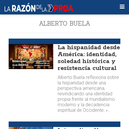
ALBERTO BUELA
Argumentos
La hispanidad desde
América: identidad,
soledad histórica y
resistencia cultural
Alberto Buela reflexiona sobre
la hispanidad desde una
perspectiva americana,
reivindicando una identidad
propia frente al mundialismo
moderno y la decadencia
espiritual de Occidente: «…
Argumentos