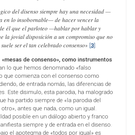
ógico del disenso siempre hay una necesidad —
a en lo insobornable— de hacer vencer la
de él que el parloteo —hablar por hablar y
ue la jovial disposición a un compromiso que no
suele ser el tan celebrado consenso
»
[
3
]
.
s «mesas de consenso», como instrumentos
dan lo que hemos denominado «falso
logo que comienza con el consenso como
ndiendo, de entrada nomás, las diferencias de
tes. Este disimulo, esta parodia, ha malogrado
que ha partido siempre de «la parodia del
 otro», antes que nada, como un igual.
ldad posible en un diálogo abierto y franco
manifiesta siempre y de entrada en el disenso.
 bajo el apotegma de «todos por igual» es