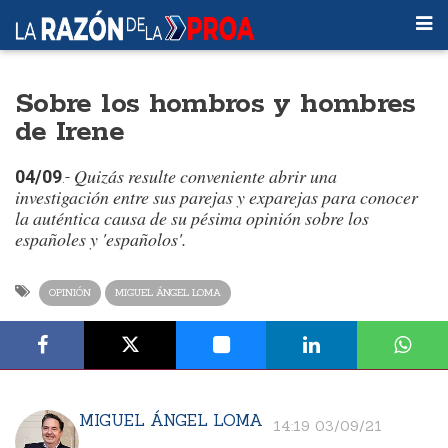
Sobre los hombros y hombres
de Irene
Quizás resulte conveniente abrir una
04/09
.-
investigación entre sus parejas y exparejas para conocer
la auténtica causa de su pésima opinión sobre los
españoles y 'españolos'.
OPINIÓN
MIGUEL ÁNGEL LOMA
MIGUEL ÁNGEL LOMA
14:19 03/09/21