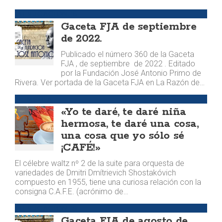
PUBLICACIONES
Gaceta FJA de septiembre
de 2022.
Publicado el número 360 de la Gaceta
FJA , de septiembre de 2022 . Editado
por la Fundación José Antonio Primo de
Rivera. Ver portada de la Gaceta FJA en La Razón de…
MEMORIA
«Yo te daré, te daré niña
hermosa, te daré una cosa,
una cosa que yo sólo sé
¡CAFÉ!»
El célebre waltz nº 2 de la suite para orquesta de
variedades de Dmitri Dmítrievich Shostakóvich
compuesto en 1955, tiene una curiosa relación con la
consigna C.A.F.E. (acrónimo de…
PUBLICACIONES
Gaceta FJA de agosto de