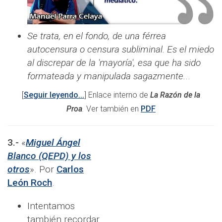
Se trata, en el fondo, de una férrea
autocensura o censura subliminal. Es el miedo
al discrepar de la 'mayoría', esa que ha sido
formateada y manipulada sagazmente.
..
[
Seguir leyendo...
] Enlace interno de
La Razón de la
Proa
.
Ver también en
PDF
3.-
«
Miguel Ángel
Blanco (QEPD) y los
otros
». Por
Carlos
León Roch
.
Intentamos
también recordar