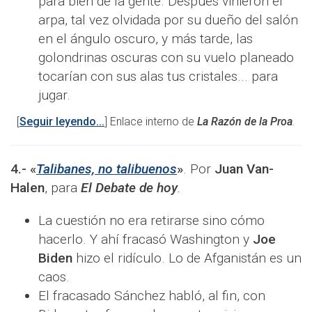
para bien de la gente. Después vinieron el
arpa, tal vez olvidada por su dueño del salón
en el ángulo oscuro, y más tarde, las
golondrinas oscuras con su vuelo planeado
tocarían con sus alas tus cristales... para
jugar.
[
Seguir leyendo...
] Enlace interno de
La Razón de la Proa
.
4.-
«
Talibanes, no talibuenos
»
.
Por
Juan Van-
Halen
, para
El Debate de hoy
.
La cuestión no era retirarse sino cómo
hacerlo. Y ahí fracasó Washington y
Joe
Biden
hizo el ridículo. Lo de Afganistán es un
caos.
El fracasado Sánchez habló, al fin, con