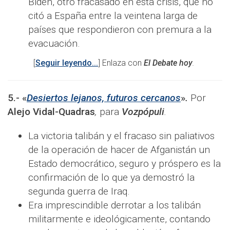
Biden, otro fracasado en esta crisis, que no
citó a España entre la veintena larga de
países que respondieron con premura a la
evacuación.
[
Seguir leyendo...
] Enlaza con
El Debate hoy
.
5.-
«
Desiertos lejanos, futuros cercanos
»
.
Por
Alejo Vidal-Quadras
,
para
Vozpópuli
.
La victoria talibán y el fracaso sin paliativos
de la operación de hacer de Afganistán un
Estado democrático, seguro y próspero es la
confirmación de lo que ya demostró la
segunda guerra de Iraq.
Era imprescindible derrotar a los talibán
militarmente e ideológicamente, contando