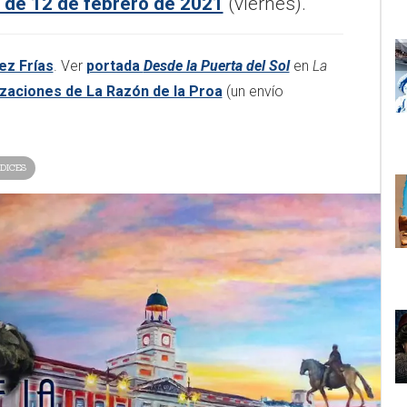
 de 12 de febrero de 2021
(viernes).
ez Frías
. Ver
portada
Desde la Puerta del Sol
en
La
izaciones de La Razón de la Proa
(un envío
DICES