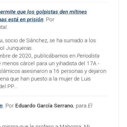
ermite que los golpistas den mítines
as está en prisión
.
Por
tal
.
ui, socio de Sánchez, se ha sumado a los
iol Junqueras.
embre de 2020, publicábamos en
Periodista
e menos cárcel para un yihadista del 17A -
slámicos asesinaron a 16 personas y dejaron
pena que han puesto a la mujer de Luis
el PP...
n
. Por
Eduardo García Serrano
,
para
El
 la misma que le profeso a Mahoma. Mi