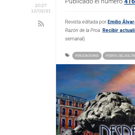
Publicado el número
416
20:27
12/02/21
Revista editada por
Emilio Álvar
Razón de la Proa
.
Recibir actual
semanal).
PUBLICACIONES
PUERTA DEL SOL ÍN