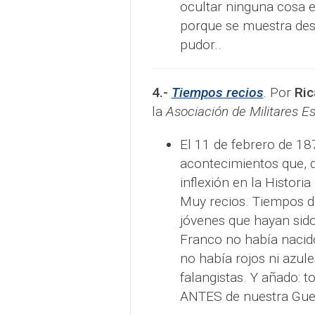
ocultar ninguna cosa en
porque se muestra des
pudor..
4.-
Tiempos recios
.
Por
Ric
la
Asociación de Militares E
El 11 de febrero de 18
acontecimientos que, 
inflexión en la Histori
Muy recios. Tiempos de
jóvenes que hayan sido
Franco no habí­a naci
no había rojos ni azules
falangistas. Y añado: t
ANTES de nuestra Guerra