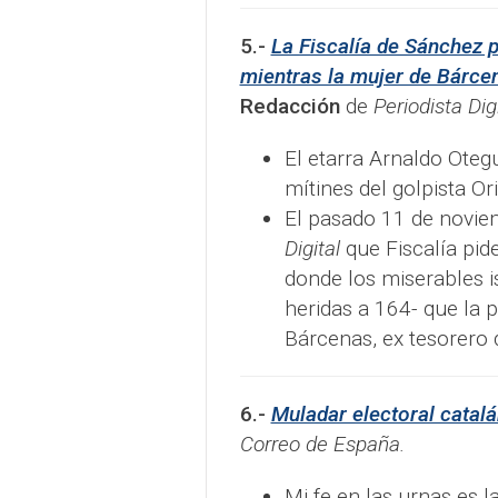
5.-
La Fiscalía de Sánchez p
mientras la mujer de Bárcen
Redacción
de
Periodista Digi
El etarra Arnaldo Oteg
mítines del golpista Or
El pasado 11 de novi
Digital
que Fiscalía pid
donde los miserables i
heridas a 164- que la 
Bárcenas, ex tesorero d
6.-
Muladar electoral catalá
Correo de España.
Mi fe en las urnas es