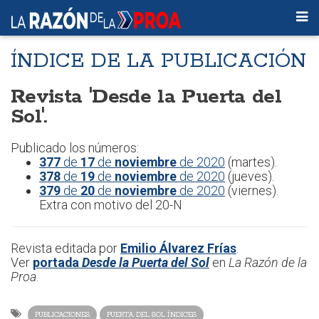
ÍNDICE DE LA PUBLICACIÓN
Revista 'Desde la Puerta del
Sol'.
Publicado los números:
377
de
17
de
noviembre
de 2020
(martes).
378
de
19
de
noviembre
de 2020
(jueves).
379
de
20
de
noviembre
de 2020
(viernes).
Extra con motivo del 20-N
Revista editada por
Emilio Álvarez Frías
.
Ver
portada
Desde la Puerta del Sol
en
La Razón de la
Proa
.
PUBLICACIONES
PUERTA DEL SOL ÍNDICES