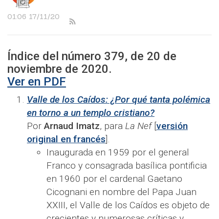
01:06 17/11/20
Índice del número
379
, de
20
de
noviembre
de 2020.
Ver en PDF
Valle de los Caídos: ¿Por qué tanta polémica
en torno a un templo cristiano?
Por
Arnaud Imatz
, para
La Nef
[
versión
original en francés
].
Inaugurada en 1959 por el general
Franco y consagrada basílica pontificia
en 1960 por el cardenal Gaetano
Cicognani en nombre del Papa Juan
XXIII, el Valle de los Caídos es objeto de
crecientes y numerosas críticas y