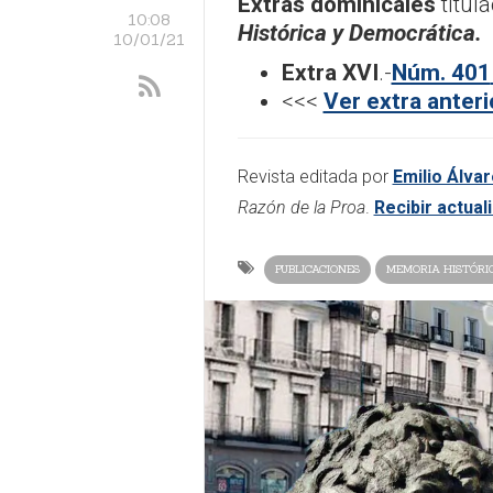
Extras dominicales
titul
10:08
Histórica y Democrática.
10/01/21
Extra XVI
.-
Núm. 401
<<<
Ver extra anteri
Revista editada por
Emilio Álvar
Razón de la Proa
.
Recibir actua
PUBLICACIONES
MEMORIA HISTÓRI