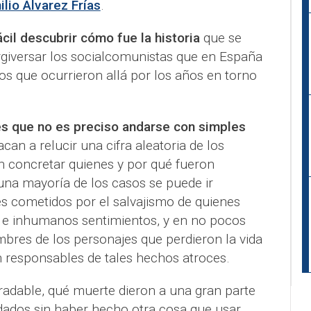
lio Álvarez Frías
.
cil descubrir cómo fue la historia
que se
giversar los socialcomunistas que en España
os que ocurrieron allá por los años en torno
es que no es preciso andarse con simples
can a relucir una cifra aleatoria de los
n concretar quienes y por qué fueron
na mayoría de los casos se puede ir
 cometidos por el salvajismo de quienes
s e inhumanos sentimientos, y en no pocos
mbres de los personajes que perdieron la vida
n responsables de tales hechos atroces.
radable, qué muerte dieron a una gran parte
idados sin haber hecho otra cosa que usar