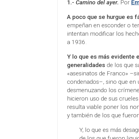
1.-
Camino del ayer.
Por
Emi
A poco que se hurgue es fá
empeñan en esconder o ter
intentan modificar los hech
a 1936.
Y lo que es más evidente 
generalidades
de los que sa
«asesinatos de Franco» –si
condenados–, sino que en u
desmenuzando los crímenes
hicieron uso de sus cruele
resulta viable poner los no
y también de los que fuero
Y, lo que es más desag
de los que fueron liqu