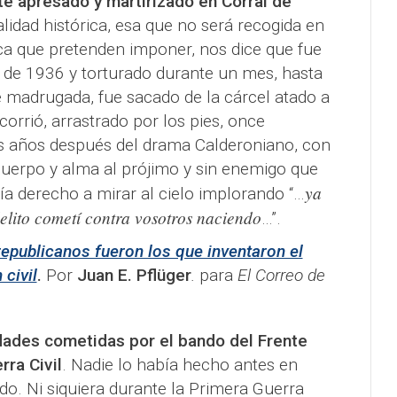
te apresado y martirizado en Corral de
alidad histórica, esa que no será recogida en
a que pretenden imponer, nos dice que fue
o de 1936 y torturado durante un mes, hasta
e madrugada, fue sacado de la cárcel atado a
orrió, arrastrado por los pies, once
os años después del drama Calderoniano, con
uerpo y alma al prójimo y sin enemigo que
ya
nía derecho a mirar al cielo implorando “…
delito cometí contra vosotros naciendo
…”.
republicanos fueron los que inventaron el
civil
.
Por
Juan E. Pflüger
.
para
El Correo de
idades cometidas por el bando del Frente
rra Civil
. Nadie lo había hecho antes en
o. Ni siquiera durante la Primera Guerra