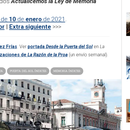
ados
Actualicemos la Ley de Memoria
de
10
de
enero
de 2021
.
or
|
Extra siguiente
>>>
ez Frías
. Ver
portada
Desde la Puerta del Sol
en
La
lizaciones de
La Razón de la Proa
(un envío semanal).
CA
PUERTA DEL SOL ÍNDICES
MEMORIA ÍNDICES