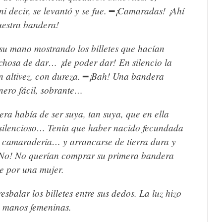
i decir, se levantó y se fue.
¡Camaradas! ¡Ahí
━
uestra bandera!
 su mano mostrando los billetes que hacían
dichosa de dar… ¡de poder dar!
En silencio la
 altivez, con dureza.
¡Bah! Una bandera
━
ero fácil, sobrante…
ra había de ser suya, tan suya, que en ella
io silencioso… Tenía que haber nacido fecundada
 la camaradería… y arrancarse de tierra dura y
No! No querían comprar su primera bandera
te por una mujer.
esbalar los billetes entre sus dedos.
La luz hizo
s manos femeninas.