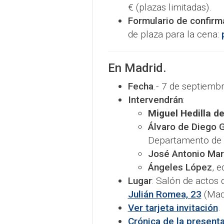
€ (plazas limitadas).
Formulario de confirm
de plaza para la cena:
En Madrid.
Fecha
.- 7 de septiemb
Intervendrán
:
Miguel Hedilla d
Álvaro de Diego 
Departamento de P
José Antonio Mart
Ángeles López
, 
Lugar
: Salón de actos
Julián Romea, 23
(Madr
Ver tarjeta invitación
.
Crónica de la presenta