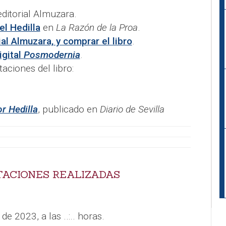
 editorial Almuzara.
el Hedilla
en
La Razón de la Proa
.
ial Almuzara, y comprar el libro
.
igital
Posmodernia
.
aciones del libro:
r Hedilla
, publicado en
Diario de Sevilla
TACIONES REALIZADAS
de 2023, a las ..:.. horas.