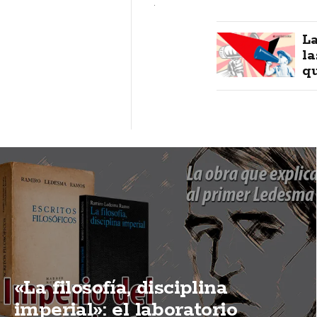
.
La
la
qu
«La filosofía, disciplina
imperial»: el laboratorio