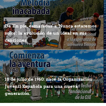
De 'En pie, camaradas' a 'Nunca estaremos
solos': la evolución de un ideal en sus
canciones
18 de julio de 1960: nace la Organización
Juvenil Española para una nueva
generación.