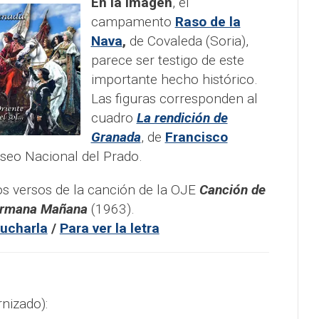
En la imagen
, el
campamento
Raso de la
Nava
,
de Covaleda (Soria),
parece ser testigo de este
importante hecho histórico.
Las figuras corresponden al
cuadro
La rendición de
Granada
, de
Francisco
seo Nacional del Prado.
s versos de la canción de la OJE
Canción de
ermana Mañana
(1963).
ucharla
/
Para ver la letra
nizado):