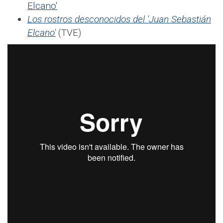
Elcano'
Los rostros desconocidos del 'Juan Sebastián
Elcano'
(TVE)