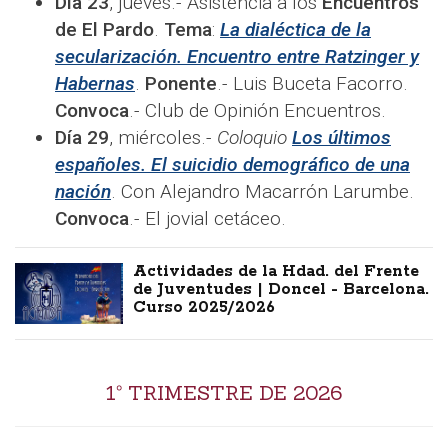
Día 23
, jueves.- Asistencia a los
Encuentros
de El Pardo
.
Tema
:
La dialéctica de la
secularización. Encuentro entre Ratzinger y
Habernas
.
Ponente
.- Luis Buceta Facorro.
Convoca
.- Club de Opinión Encuentros.
Día 29
, miércoles.-
Coloquio
Los últimos
españoles. El suicidio demográfico de una
nación
. Con Alejandro Macarrón Larumbe.
Convoca
.- El jovial cetáceo.
Actividades de la Hdad. del Frente
de Juventudes | Doncel - Barcelona.
Curso 2025/2026
1º TRIMESTRE DE 2026