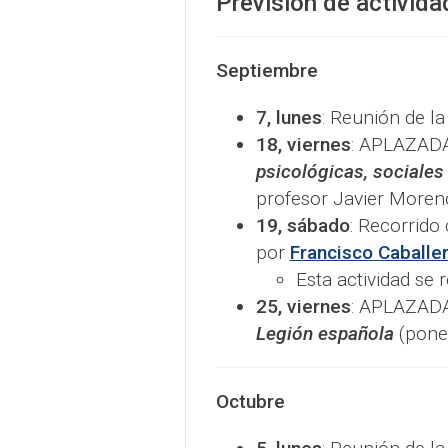
Previsión de activid
Septiembre
7, lunes
: Reunión de l
18, viernes
: APLAZADA
psicológicas, sociale
profesor Javier Moreno
19, sábado
: Recorrido 
por
Francisco Caballe
Esta actividad se 
25, viernes
: APLAZADA
Legión española
(ponen
Octubre