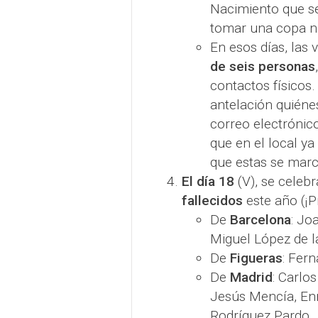
Nacimiento que se
tomar una copa n
En esos días, las
de seis personas
contactos físicos.
antelación quiénes
correo electrónico
que en el local ya
que estas se marc
El día 18
(V), se celeb
fallecidos
este año (¡P
De
Barcelona
: Jo
Miguel López de 
De
Figueras
: Fer
De
Madrid
: Carlo
Jesús Mencía, En
Rodríguez Pardo.