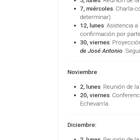
5, lunes
: Reunión de l
7, miércoles
: Charla-c
determinar)
12, lunes
: Asistencia a
confirmación por parte
30, viernes
: Proyecci
de José Antonio
.
Seguir
Noviembre
2, lunes
: Reunión de l
20, viernes
: Conferenc
Echevarría.
Diciembre:
2, lunes
: Reunión de l