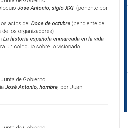
a Junta de Gobierno
oloquio
José Antonio, siglo XXI
(ponente por
 los actos del
Doce de octubre
(pendiente de
 de los organizadores)
ón
La historia española enmarcada en la vida
á un coloquio sobre lo visionado.
a Junta de Gobierno
ia
José Antonio, hombre
,
por Juan
a Junta de Gobierno.