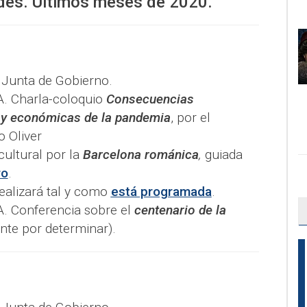
ades. Últimos meses de 2020.
a Junta de Gobierno.
. Charla-coloquio
Consecuencias
s y económicas de la pandemia
, por el
 Oliver
cultural por la
Barcelona románica
,
guiada
ro
.
realizará tal y como
está programada
.
. Conferencia sobre el
centenario de la
te por determinar).