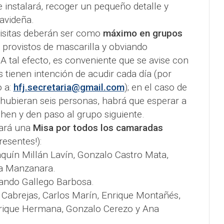
 instalará, recoger un pequeño detalle y
avideña.
 visitas deberán ser como
máximo en grupos
, provistos de mascarilla y obviando
 A tal efecto, es conveniente que se avise con
 tienen intención de acudir cada día (por
 a:
hfj.secretaria@gmail.com
); en el caso de
 hubieran seis personas, habrá que esperar a
hen y den paso al grupo siguiente.
rará una
Misa por todos los camaradas
resentes!):
aquín Millán Lavín, Gonzalo Castro Mata,
la Manzanara.
nando Gallego Barbosa.
s Cabrejas, Carlos Marín, Enrique Montañés,
rique Hermana, Gonzalo Cerezo y Ana