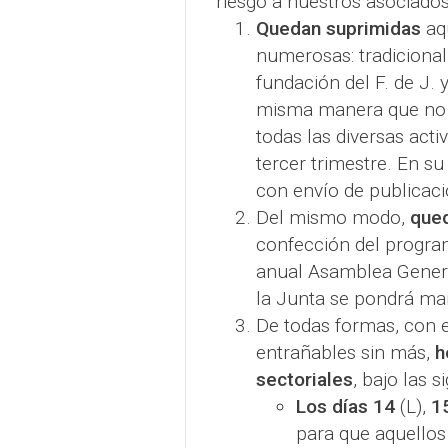
riesgo a nuestros asociados
Quedan suprimidas
aqu
numerosas: tradiciona
fundación del F. de J. 
misma manera que no 
todas las diversas act
tercer trimestre. En su
con envío de publicacio
Del mismo modo,
qued
confección del program
anual Asamblea General
la Junta se pondrá ma
De todas formas, con e
entrañables sin más,
h
sectoriales
, bajo las 
Los días 14
(L),
1
para que aquellos