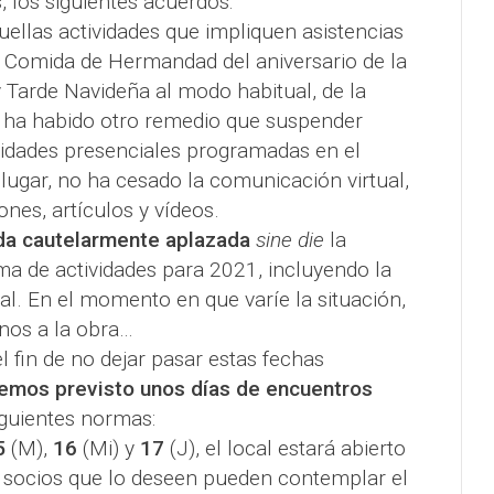
, los siguientes acuerdos:
ellas actividades que impliquen asistencias
l Comida de Hermandad del aniversario de la
y Tarde Navideña al modo habitual, de la
ha habido otro remedio que suspender
ividades presenciales programadas en el
 lugar, no ha cesado la comunicación virtual,
nes, artículos y vídeos.
a cautelarmente aplazada
sine die
la
a de actividades para 2021, incluyendo la
. En el momento en que varíe la situación,
nos a la obra…
l fin de no dejar pasar estas fechas
emos previsto unos días de encuentros
siguientes normas:
5
(M),
16
(Mi) y
17
(J), el local estará abierto
 socios que lo deseen pueden contemplar el