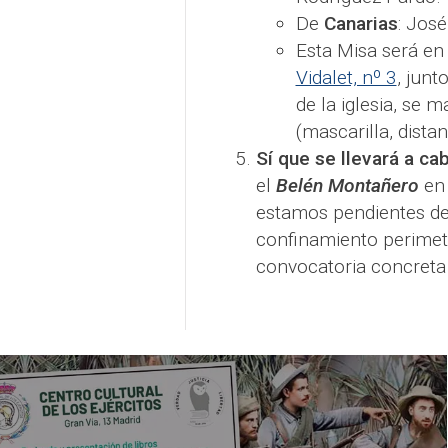
De
Canarias
: Jos
Esta Misa será en
Vidalet, nº 3
, junt
de la iglesia, se
(mascarilla, dista
Sí que se llevará a ca
el
Belén Montañero
en 
estamos pendientes d
confinamiento perimetra
convocatoria concreta 