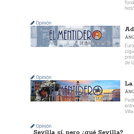
fond
hist
Opinión
Ad
ÁNG
Euro
cigü
prec
de l
Opinión
La
ÁNG
Pedr
entr
Vill
Opinión
Sevilla sí, pero ¿qué Sevilla?