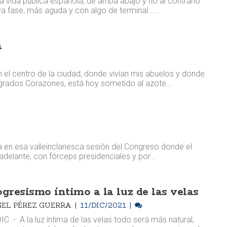
 vida pública española, de arriba abajo y no al contrario
a fase, más aguda y con algo de terminal...…
a
 el centro de la ciudad, donde vivían mis abuelos y donde
grados Corazones, está hoy sometido al azote…
día en esa valleinclanesca sesión del Congreso donde el
ó adelante, con fórceps presidenciales y por…
ogresismo íntimo a la luz de las velas
EL PÉREZ GUERRA
11/DIC/2021
IC .- A la luz íntima de las velas todo será más natural,