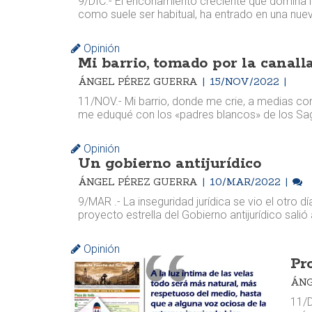
9/DIC.- El enconamiento creciente que domina la
como suele ser habitual, ha entrado en una nuev
Opinión
Mi barrio, tomado por la canall
ÁNGEL PÉREZ GUERRA
15/NOV/2022
11/NOV.- Mi barrio, donde me crie, a medias con
me eduqué con los «padres blancos» de los Sa
Opinión
Un gobierno antijurídico
ÁNGEL PÉREZ GUERRA
10/MAR/2022
9/MAR .- La inseguridad jurídica se vio el otro 
proyecto estrella del Gobierno antijurídico sali
Opinión
Pr
ÁNG
11/D