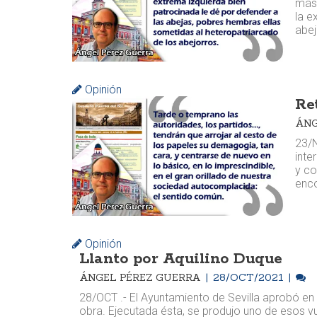
más 
la e
abej
Opinión
Re
ÁNG
23/N
inte
y co
enco
Opinión
Llanto por Aquilino Duque
ÁNGEL PÉREZ GUERRA
28/OCT/2021
28/OCT .- El Ayuntamiento de Sevilla aprobó en 
obra. Ejecutada ésta, se produjo uno de esos vu