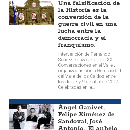
Una falsificación de
la Historia es la
conversión de la
guerra civil en una
lucha entre la
democracia y el
franquismo.
Intervención de Fernando
Suárez González en las XX
Conversaciones en el Valle ,
organizadas por la Hermandad
del Valle de los Caídos entre
los días 7 y 9 de abril de 2014.
Celebradas en la…
Argumentos
Ángel Ganivet,
Felipe Ximénez de
Sandoval, José
Antonio... El anhelo