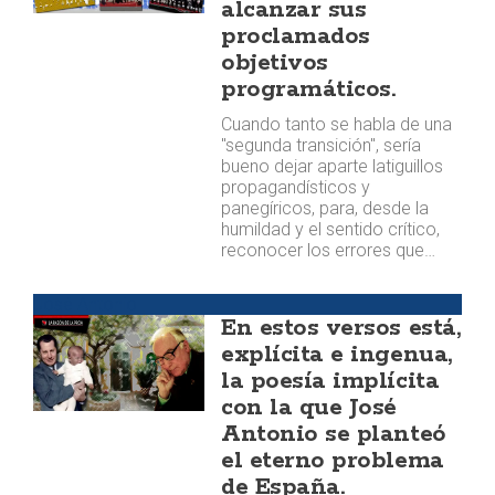
alcanzar sus
proclamados
objetivos
programáticos.
Cuando tanto se habla de una
"segunda transición", sería
bueno dejar aparte latiguillos
propagandísticos y
panegíricos, para, desde la
humildad y el sentido crítico,
reconocer los errores que…
José Antonio
En estos versos está,
explícita e ingenua,
la poesía implícita
con la que José
Antonio se planteó
el eterno problema
de España.