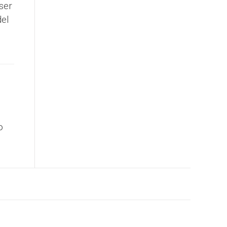
ser
del
o