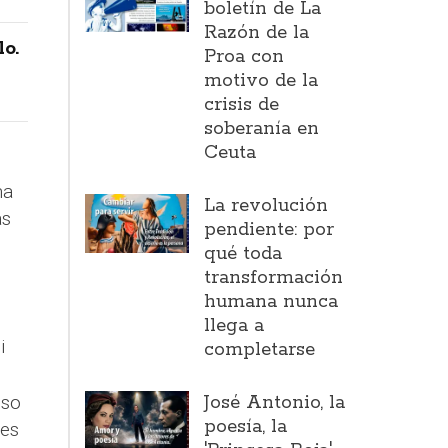
boletín de La
Razón de la
lo.
Proa con
motivo de la
crisis de
soberanía en
Ceuta
na
La revolución
as
pendiente: por
qué toda
transformación
humana nunca
llega a
i
completarse
eso
José Antonio, la
poesía, la
tes