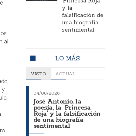
'Princesa Roja'
te
y la
falsificación de
una biografía
sentimental
los
n al
LO MÁS
VISTO
ACTUAL
do;
 y
04/08/2026
ula
José Antonio, la
poesía, la 'Princesa
Roja' y la falsificación
a
de una biografía
sentimental
ro