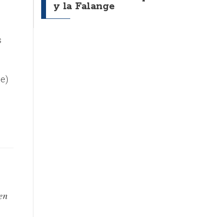
y la Falange
s
e)
en