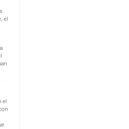
s
, el
la
l
han
 el
 con
ue