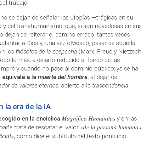
del trabajo.
 no se dejan de señalar las utopías —trágicas en su
y del transhumanismo, que, si son novedosas en su
 dejan de reiterar el camino errado, tantas veces
suplantar a Dios y, una vez olvidado, pasar de aquella
on los
filósofos de la sospecha
(Marx, Freud y Nietzsch
 todo lo más, a dejarlo reducido al fondo de las
iempre y cuando no pase al dominio público; ya se ha
s
equivale a la
muerte del hombre
, al dejar de
ador de valores eternos
, abierto a la
trascendencia
.
la era de la IA
Magnifica Humanitas
ecogido en la encíclica
y en las
de la persona humana 
aña trata de rescatar el valor «
icial
», como dice el subtítulo del texto pontificio