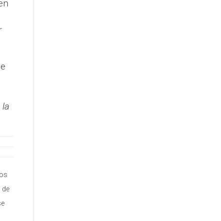
en
r
ie
 la
los
 de
se