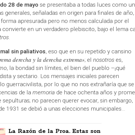
sado 28 de mayo
se presentaba a todas luces como u
as generales, señaladas en origen para finales de año,
de forma apresurada pero no menos calculada por el
 convierte en un verdadero plebiscito, bajo el lema ca
tros
.
mal sin paliativos
, eso que en su repetido y cansino
trema derecha y la derecha extrema
»
; el
nosotros
es,
smo
, la bondad sin límites, el bien del pueblo –¡qué
tidista y sectario. Los mensajes iniciales parecen
llo guerracivilista, por lo que no nos extrañaría que se
cencias de la
memoria
de hace ochenta años y prome
 sepulturas; no parecen querer evocar, sin embargo,
de 1931 se debió a unas elecciones municipales…
La Razón de la Proa. Estas son