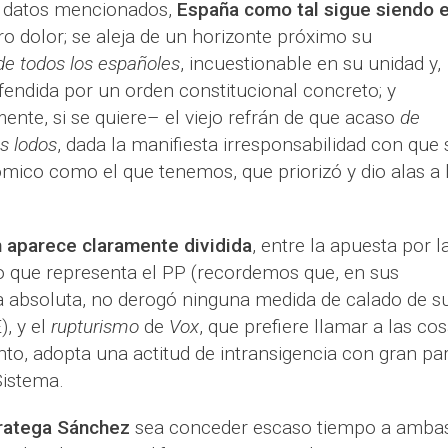
es datos mencionados,
España como tal sigue siendo 
o dolor; se aleja de un horizonte próximo su
 de todos los españoles
, incuestionable en su unidad y,
endida por un orden constitucional concreto; y
te, si se quiere– el viejo refrán de que acaso
de
os lodos
, dada la manifiesta irresponsabilidad con que 
mico como el que tenemos, que priorizó y dio alas a 
ón aparece claramente dividida
, entre la apuesta por l
mo que representa el PP (recordemos que, en sus
 absoluta, no derogó ninguna medida de calado de s
), y el
rupturismo
de
Vox
, que prefiere llamar a las co
o, adopta una actitud de intransigencia con gran pa
Sistema.
tratega Sánchez
sea conceder escaso tiempo a amba