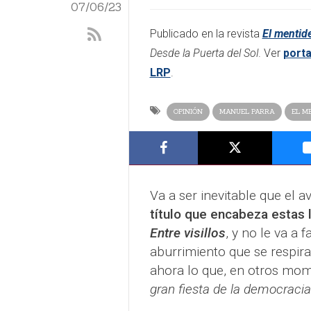
07/06/23
​​Publicado en la revista
El mentide
Desde la Puerta del Sol
. Ver
port
LRP
.​
OPINIÓN
MANUEL PARRA
EL M
Va a ser inevitable que el 
título que encabeza estas 
Entre visillos
, y no le va a 
aburrimiento que se respira
ahora lo que, en otros mom
gran fiesta de la democracia