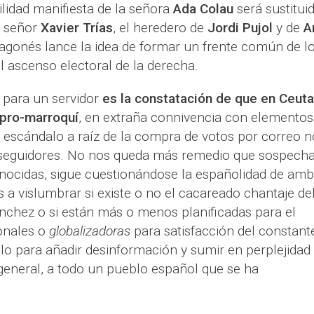
lidad manifiesta de la señora
Ada Colau
será sustitui
l señor
Xavier Trías
, el heredero de
Jordi Pujol
y de
A
ragonés lance la idea de formar un frente común de l
el ascenso electoral de la derecha.
para un servidor
es la constatación de que en Ceuta
 pro-marroquí
, en extraña connivencia con elementos
el escándalo a raíz de la compra de votos por correo n
s seguidores. No nos queda más remedio que sospecha
onocidas, sigue cuestionándose la españolidad de am
 a vislumbrar si existe o no el cacareado chantaje de
nchez o si están más o menos planificadas para el
onales o
globalizadoras
para satisfacción del constant
ello para añadir desinformación y sumir en perplejidad
n general, a todo un pueblo español que se ha