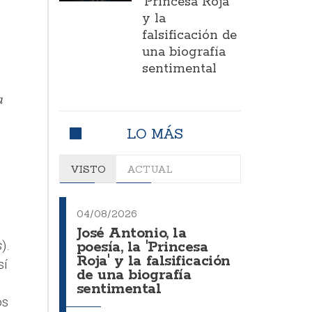
'Princesa Roja'
y la
falsificación de
una biografía
sentimental
a
LO MÁS
VISTO
ACTUAL
04/08/2026
José Antonio, la
s
).
poesía, la 'Princesa
Roja' y la falsificación
sí
de una biografía
sentimental
os