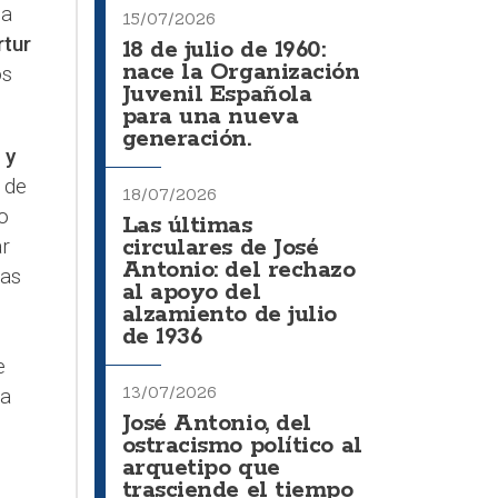
da
15/07/2026
rtur
18 de julio de 1960:
nace la Organización
os
Juvenil Española
para una nueva
generación.
 y
 de
18/07/2026
o
Las últimas
r
circulares de José
Antonio: del rechazo
bas
al apoyo del
l
alzamiento de julio
de 1936
e
13/07/2026
 a
José Antonio, del
ostracismo político al
arquetipo que
trasciende el tiempo