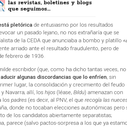
las revistas, boletines y blogs
que seguimos...
está pletórica
de entusiasmo por los resultados
evocar un pasado lejano, no nos extrañaría que se
nfalista de la CEDA que anunciaba a bombo y platillo
«
ente arriado ante el resultado fraudulento, pero de
de febrero de 1936.
milde escribidor (que, como ha dicho tantas veces, no
aducir algunas discordancias que lo enfríen
, sin
rimer lugar, la consolidación y crecimiento del feudo
y Navarra; allí, los
hijos
(léase,
Bildu
) amenazan con
a los
padres
(es decir, al PNV, el que
recogía las nuece
uña, donde no tocaban elecciones autonómicas pero 
to de los candidatos abiertamente separatistas;
, parece (salvo pactos-sorpresa a los que ya estam