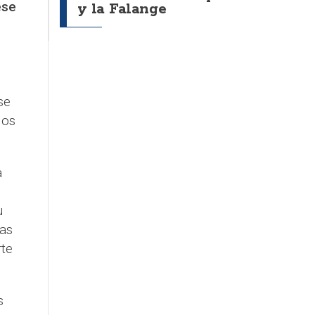
ese
y la Falange
se
los
a
u
sas
rte
s