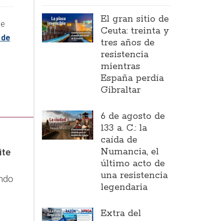
El gran sitio de
de
Ceuta: treinta y
 de
tres años de
resistencia
mientras
España perdía
Gibraltar
6 de agosto de
133 a. C.: la
caída de
Numancia, el
ite
último acto de
una resistencia
endo
legendaria
Extra del