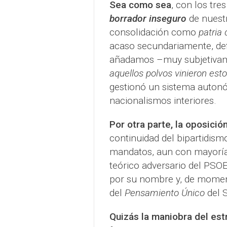
Sea como sea
, con los tr
borrador inseguro
de nuestr
consolidación como
patria
acaso secundariamente, def
añadamos –muy subjetivamen
aquellos polvos vinieron est
gestionó un sistema autonó
nacionalismos interiores.
Por otra parte, la oposici
continuidad del bipartidis
mandatos, aun con mayoría
teórico adversario del PSOE
por su nombre y, de moment
del
Pensamiento Único
del 
Quizás la maniobra del es