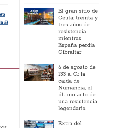
El gran sitio de
ero
Ceuta: treinta y
da
El
tres años de
resistencia
mientras
España perdía
Gibraltar
6 de agosto de
133 a. C.: la
caída de
Numancia, el
último acto de
una resistencia
legendaria
Extra del
cos