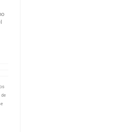
no
l
los
 de
se