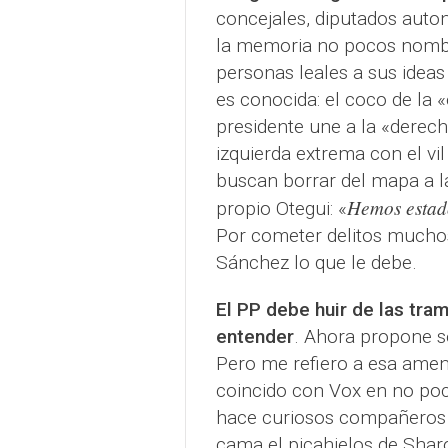
concejales, diputados auto
la memoria no pocos nombr
personas leales a sus ideas
es conocida: el coco de la «
presidente une a la «derech
izquierda extrema con el vil
buscan borrar del mapa a l
Hemos estad
propio Otegui: «
Por cometer delitos muchos
Sánchez lo que le debe.
El PP debe huir de las tr
entender
. Ahora propone s
Pero me refiero a esa amen
coincido con Vox en no poc
hace curiosos compañeros 
cama el picahielos de Shar