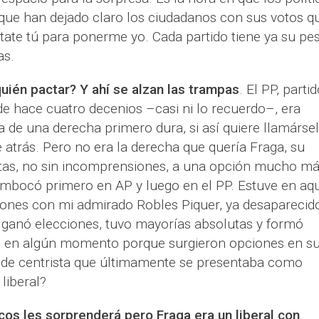
 que han dejado claro los ciudadanos con sus votos q
tate tú para ponerme yo. Cada partido tiene ya su pe
as.
uién pactar? Y ahí se alzan las trampas
. El PP, partid
 hace cuatro decenios –casi ni lo recuerdo–, era
a de una derecha primero dura, si así quiere llamársel
atrás. Pero no era la derecha que quería Fraga, su
ertas, no sin incomprensiones, a una opción mucho m
embocó primero en AP y luego en el PP. Estuve en aq
iones con mi admirado Robles Piquer, ya desaparecido
e ganó elecciones, tuvo mayorías absolutas y formó
al en algún momento porque surgieron opciones en s
a de centrista que últimamente se presentaba como
 liberal?
cos les sorprenderá pero Fraga era un liberal con