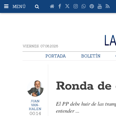
MENÚ
VIERNES. 07.08.2026
PORTADA
BOLETÍN
Ronda de 
JUAN
El PP debe huir de las tram
VAN-
HALEN
entender ...
00:14