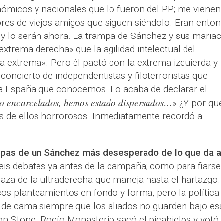
nómicos y nacionales que lo fueron del PP; me vienen
es de viejos amigos que siguen siéndolo. Eran ento
 y lo serán ahora. La trampa de Sánchez y sus mariac
extrema derecha» que la agilidad intelectual del
a extrema». Pero él pactó con la extrema izquierda y 
 concierto de independentistas y filoterroristas que
a España que conocemos. Lo acaba de declarar el
o encarcelados, hemos estado dispersados…
» ¿Y por qu
 de ellos horrorosos. Inmediatamente recordó a
ampas de un Sánchez más desesperado de lo que da a
eis debates ya antes de la campaña; como para fiarse
aza de la ultraderecha que maneja hasta el hartazgo
os planteamientos en fondo y forma, pero la política
de cama siempre que los aliados no guarden bajo es
on Stone. Rocío Monasterio sacó el picahielos y votó