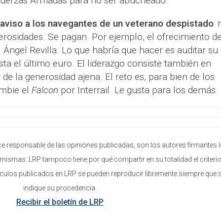
 Fuerzas Armadas para no ser abucheado.
 aviso a los navegantes de un veterano despistado
: 
erosidades. Se pagan. Por ejemplo, el ofrecimiento de
 Ángel Revilla. Lo que habría que hacer es auditar su
ta el último euro. El liderazgo consiste también en
de la generosidad ajena. El reto es, para bien de los
mbie el
Falcon
por Interrail. Le gusta para los demás.
e responsable de las opiniones publicadas, son los autores firmantes 
mismas. LRP tampoco tiene por qué compartir en su totalidad el criterio
ículos publicados en LRP se pueden reproducir libremente siempre que 
indique su procedencia.
Recibir el boletín de LRP