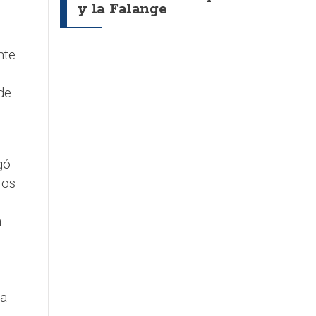
y la Falange
,
te.
de
gó
los
n
la