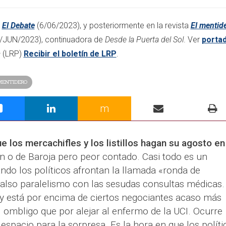
l
El Debate
(6/06/2023), y posteriormente en la revista
El mentid
/JUN/2023)
, continuadora de
Desde la Puerta del Sol
. Ver
porta
a
(LRP)
Recibir el boletín de LRP
.​
MENTIDERO
m
los mercachifles y los listillos hagan su agosto en
n o de Baroja pero peor contado. Casi todo es un
do los políticos afrontan la llamada «ronda de
falso paralelismo con las sesudas consultas médicas.
y está por encima de ciertos negociantes acaso más
 ombligo que por alejar al enfermo de la UCI. Ocurre
espacio para la sorpresa. Es la hora en que los políti