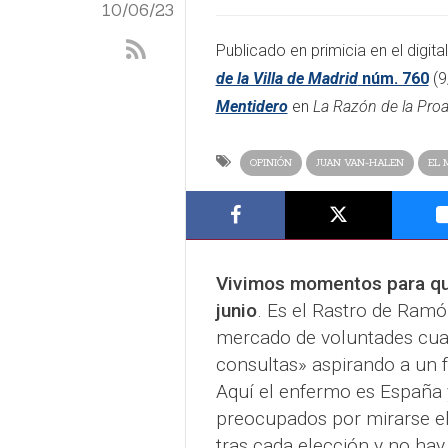
10/06/23
​​Publicado en primicia en el digita
de la Villa de Madrid
núm. 760
(9
Mentidero
en
La Razón de la Pro
OPINIÓN
JUAN VAN-HALEN
EL 
Vivimos momentos para que 
junio
. Es el Rastro de Ramó
mercado de voluntades cuan
consultas» aspirando a un 
Aquí el enfermo es España 
preocupados por mirarse el
tras cada elección y no hay 