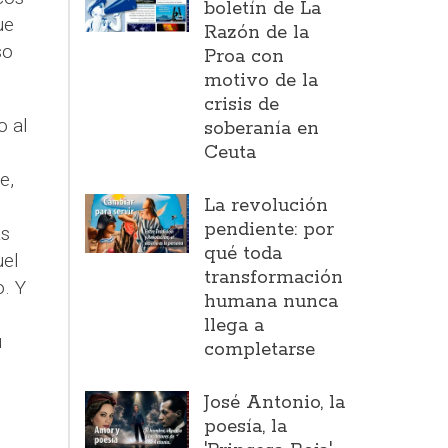
boletín de La
ue
Razón de la
so
Proa con
motivo de la
crisis de
o al
soberanía en
Ceuta
e,
La revolución
pendiente: por
ás
qué toda
uel
transformación
. Y
humana nunca
llega a
u
completarse
José Antonio, la
poesía, la