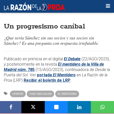
Un progresismo caníbal
¿Que sería Sánchez sin sus socios y sus socios sin
Sánchez? Es una pregunta con respuesta irrefutable.
​​Publicado en primicia en el digital
El Debate
(22/AGO/2023),
y posteriormente en la revista
El mentidero de la Villa de
Madrid
núm. 785
(15/AGO/2023)
, continuadora de
Desde la
Puerta del Sol
. Ver
portada
El Mentidero
en
La Razón de la
Proa
(LRP)
Recibir el boletín de LRP
.​
OPINIÓN
JUAN VAN-HALEN
EL MENTIDERO