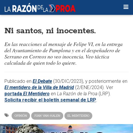
Ni santos, ni inocentes.
En las reacciones al mensaje de Felipe VI, en la entrega
del Ayuntamiento de Pamplona y en el despeñadero de
Serrano en Correos no veo inocencia. Veo táctica
calculada de quien todo lo quiere.
​​Publicado en
El Debate
(30/DIC/2023), y posteriormente en
El mentidero de la Villa de Madrid
(2/ENE/2024)
. Ver
portada
El Mentidero
en
La Razón de la Proa
(LRP).
Solicita recibir el boletín semanal de LRP
.​
OPINIÓN
JUAN VAN-HALEN
EL MENTIDERO