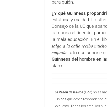
para quién.
¿Y qué Guinness propondr
estulticia y maldad. Lo últ
Consejo de la UE que aban
la tribuna el líder del par
la mala educación. En el li
salgo a la calle recibo mucho
empatía
…» lo que supone q
Guinness del hombre en la
claro.
La Razón de la Proa
(LRP) no se hac
únicos que deben responder de las
expuesto. Todos los artículos pub