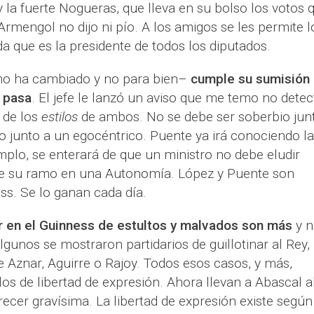
y la fuerte Nogueras, que lleva en su bolso los votos 
rmengol no dijo ni pío. A los amigos se les permite l
a que es la presidente de todos los diputados.
 ha cambiado y no para bien–
cumple su sumisión 
 pasa
. El jefe le lanzó un aviso que me temo no detec
 de los
estilos
de ambos. No se debe ser soberbio jun
o junto a un egocéntrico. Puente ya irá conociendo la
emplo, se enterará de que un ministro no debe eludir
de su ramo en una Autonomía. López y Puente son
ss. Se lo ganan cada día.
 en el Guinness de estultos y malvados son más
y n
Algunos se mostraron partidarios de guillotinar al Rey,
 Aznar, Aguirre o Rajoy. Todos esos casos, y más,
s de libertad de expresión. Ahora llevan a Abascal a
recer gravísima. La libertad de expresión existe según