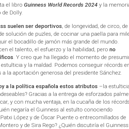
a el libro
Guinness World Records 2024
y la memori
 de Dolly.
ss suelen ser deportivos
, de longevidad, de circo, de
 de solución de puzles, de cocinar una paella para mil
uir el bocadillo de jamón más grande del mundo.
n el talento, el esfuerzo y la habilidad, pero
no
íficos
. Y creo que ha llegado el momento de presumi
 estulticia y la maldad. Podemos conseguir récords e
s a la aportación generosa del presidente Sánchez.
oy a la política española estos atributos
–la estultici
eseables? Gracias a la entrega de esforzados palme
r, y con mucha ventaja, en la cucaña de los récord
uién negaría el Guinness al estulto conociendo
Patxi López y de Óscar Puente o entrecomillados de
ontero y de Sira Rego? ¿Quién discutiría el Guinness