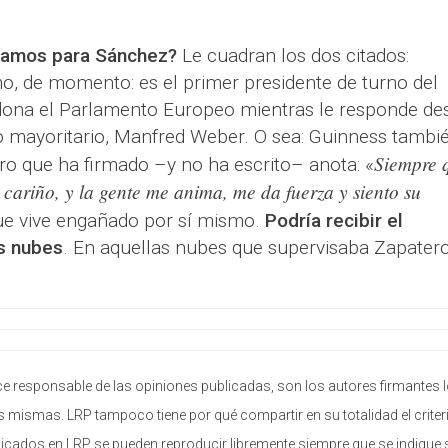
íamos para Sánchez?
Le cuadran los dos citados:
imo, de momento: es el primer presidente de turno del
dona el Parlamento Europeo mientras le responde de
tido mayoritario, Manfred Weber. O sea: Guinness tambi
Siempre 
bro que ha firmado –y no ha escrito– anota: «
 cariño, y la gente me anima, me da fuerza y siento su
ue vive engañado por sí mismo.
Podría recibir el
s nubes
. En aquellas nubes que supervisaba Zapatero
e responsable de las opiniones publicadas, son los autores firmantes 
 mismas. LRP tampoco tiene por qué compartir en su totalidad el criter
licados en LRP se pueden reproducir libremente siempre que se indique 