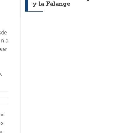
y la Falange
sde
én a
que
,
los
io
su