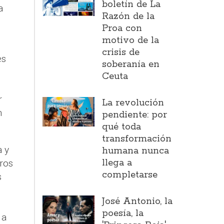
boletín de La
a
Razón de la
Proa con
motivo de la
crisis de
es
soberanía en
Ceuta
r
La revolución
n
pendiente: por
qué toda
transformación
a y
humana nunca
llega a
ros
completarse
s
José Antonio, la
poesía, la
 a