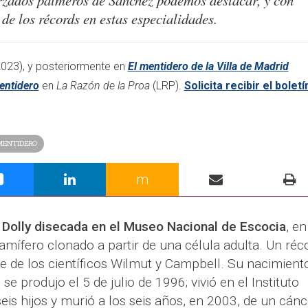
orzados palmeros de Sánchez podemos destacar, y con
de los récords en estas especialidades.
023), y posteriormente en
El mentidero de la Villa de Madrid
entidero
en
La Razón de la Proa
(LRP).
Solicita recibir el boletí
MENTIDERO
m
a Dolly disecada en el Museo Nacional de Escocia
, en
mífero clonado a partir de una célula adulta. Un réc
e de los científicos Wilmut y Campbell. Su nacimiento
se produjo el 5 de julio de 1996; vivió en el Instituto
eis hijos y murió a los seis años, en 2003, de un cánc