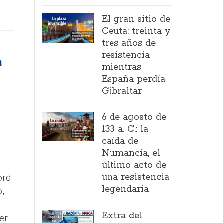
El gran sitio de
Ceuta: treinta y
tres años de
resistencia
n
mientras
España perdía
Gibraltar
6 de agosto de
133 a. C.: la
caída de
Numancia, el
último acto de
una resistencia
ord
legendaria
,
Extra del
er