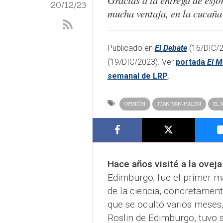
Gracias a la entrega de esf
20/12/23
mucha ventaja, en la cucaña 
​​Publicado en
El Debate
(16/DIC/2
(19/DIC/2023)
. Ver
portada
El M
semanal de LRP
.​
OPINIÓN
JUAN VAN-HALEN
EL 
Hace años visité a la ovej
Edimburgo; fue el primer ma
de la ciencia, concretament
que se ocultó varios meses, 
Roslin de Edimburgo, tuvo s