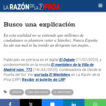
Busco una explicación
En esta realidad no se entiende que millones de
ciudadanos se planteen votar a Sánchez. Nunca España
ha ido tan mal ni ha tenido un dirigente tan inepto...
​​Publicado en primicia en el digital
El Debate
(11/07/2023), y
posteriormente en la revista
El mentidero de la Villa de
Madrid
núm. 772
(14/JUL/2023)
, continuadora de
Desde la
Puerta del Sol
. Ver
portada
El Mentidero
en
La Razón de la
Proa
(LRP)
Recibir el boletín de LRP
.​
OPINIÓN
JUAN VAN-HALEN
EL MENTIDERO