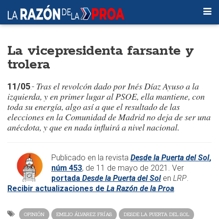
La vicepresidenta farsante y
trolera
Tras el revolcón dado por Inés Díaz Ayuso a la
11/05
.-
izquierda, y en primer lugar al PSOE, ella mantiene, con
toda su energía, algo así a que el resultado de las
elecciones en la Comunidad de Madrid no deja de ser una
anécdota, y que en nada influirá a nivel nacional.
Publicado en la revista
Desde la Puerta del Sol
,
núm 453
, de 11 de mayo de 2021. Ver
portada
Desde la Puerta del Sol
en
LRP
.
Recibir actualizaciones de
La Razón de la Proa
.​
OPINIÓN
EMILIO ÁLVAREZ FRÍAS
DESDE LA PUERTA DEL SOL