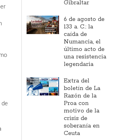
Gibraltar
der
e
6 de agosto de
n
133 a. C.: la
caída de
Numancia, el
último acto de
ómo
una resistencia
legendaria
Extra del
boletín de La
Razón de la
 de
Proa con
motivo de la
crisis de
soberanía en
a
Ceuta