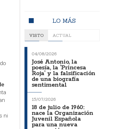
LO MÁS
s
VISTO
ACTUAL
04/08/2026
José Antonio, la
ado
poesía, la 'Princesa
Roja' y la falsificación
de una biografía
de
sentimental
nta
an
15/07/2026
18 de julio de 1960:
nace la Organización
s ni
Juvenil Española
para una nueva