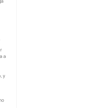
ga
.
r
a a
e
, y
mo