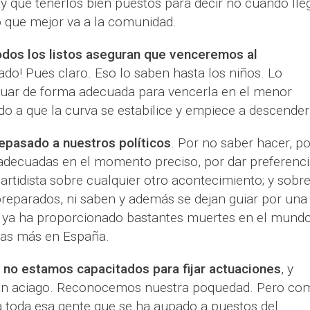
 que tenerlos bien puestos para decir no cuando lle
lo que mejor va a la comunidad.
dos los listos aseguran que venceremos al
iado! Pues claro. Eso lo saben hasta los niños. Lo
tuar de forma adecuada para vencerla en el menor
o a que la curva se estabilice y empiece a descender
epasado a nuestros políticos
. Por no saber hacer, po
adecuadas en el momento preciso, por dar preferenci
partidista sobre cualquier otro acontecimiento; y sobr
preparados, ni saben y además se dejan guiar por una
e ya ha proporcionado bastantes muertes en el mundo
tas más en España.
 no estamos capacitados para fijar actuaciones
, y
n aciago. Reconocemos nuestra poquedad. Pero co
toda esa gente que se ha aupado a puestos del