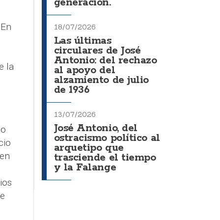
generación.
 En
18/07/2026
Las últimas
circulares de José
Antonio: del rechazo
e la
al apoyo del
alzamiento de julio
de 1936
13/07/2026
José Antonio, del
do
ostracismo político al
cio
arquetipo que
 en
trasciende el tiempo
y la Falange
ios
de