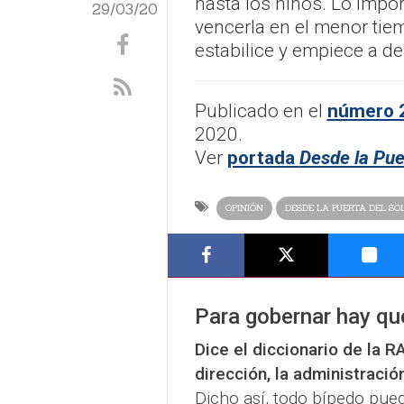
hasta los niños. Lo impo
29/03/20
vencerla en el menor tie
estabilice y empiece a d
Publicado en el
número 2
2020.
Ver
portada
Desde la Pue
OPINIÓN
DESDE LA PUERTA DEL SO
Para gobernar hay que
Dice el diccionario de la R
dirección, la administració
Dicho así, todo bípedo pued