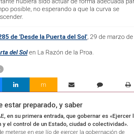
rtante hubiera sido actuar de forma adecuada pa
mpo posible, no esperando a que la curva se
escender.
85 de 'Desde la Puerta del Sol'
, 29 de marzo de
rta del Sol
en La Razón de la Proa.
L
m
 estar preparado, y saber
AE, en su primera entrada, que gobernar es «Ejercer 
n y el control de un Estado, ciudad o colectividad».
e meterse en ese lío de ejercer la gobernación de