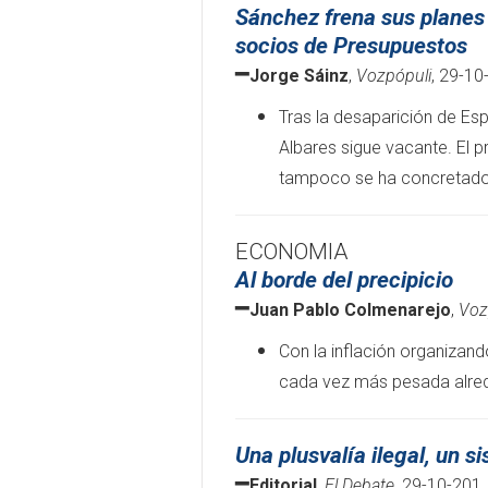
Sánchez frena sus planes 
socios de Presupuestos
━
Jorge Sáinz
,
Vozpópuli
, 29-10
Tras la desaparición de Es
Albares sigue vacante. El p
tampoco se ha concretad
ECONOMIA
Al borde del precipicio
━
Juan Pablo Colmenarejo
,
Voz
Con la inflación organizan
cada vez más pesada alred
Una plusvalía ilegal, un s
━
Editorial
,
El Debate
, 29-10-201