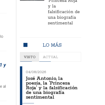
'Princesa Roja'
y la
falsificación de
una biografía
sentimental
lo
LO MÁS
VISTO
ACTUAL
1 y
04/08/2026
José Antonio, la
poesía, la 'Princesa
e al
Roja' y la falsificación
de una biografía
sentimental