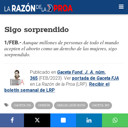
Sigo sorprendido
Aunque millones de personas de todo el mundo
1/FEB.-
acepten el aborto como un derecho de las mujeres, sigo
sorprendido.
Publicado en
Gaceta Fund. J. A.
núm.
365
(FEB/2023). Ver
portada de
Gaceta FJA
en
La Razón de la Proa
(LRP).
Recibir el
boletín semanal de LRP
.
GACETA FJA
OPINIÓN
CARLOS LEÓN ROCH
GACETA 365