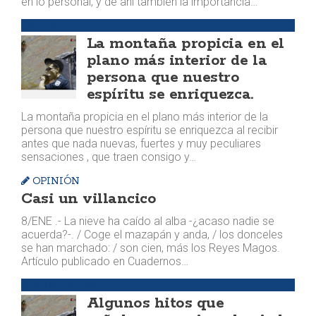
en lo personal, y de ahí también la importancia…
ESTILO
La montaña propicia en el
plano más interior de la
persona que nuestro
espíritu se enriquezca.
La montaña propicia en el plano más interior de la
persona que nuestro espíritu se enriquezca al recibir
antes que nada nuevas, fuertes y muy peculiares
sensaciones , que traen consigo y…
OPINIÓN
Casi un villancico
8/ENE .- La nieve ha caído al alba -¿acaso nadie se
acuerda?-. / Coge el mazapán y anda, / los donceles
se han marchado: / son cien, más los Reyes Magos.
Artículo publicado en Cuadernos…
ARGUMENTOS
Algunos hitos que