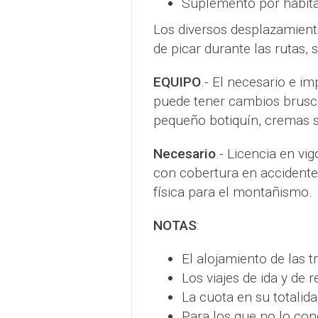
Suplemento por habitac
Los diversos desplazamient
de picar durante las rutas, 
EQUIPO
.- El necesario e i
puede tener cambios brusc
pequeño botiquín, cremas so
Necesario
.- Licencia en vi
con cobertura en accident
física para el montañismo.
NOTAS
:
El alojamiento de las t
Los viajes de ida y de 
La cuota en su totalid
Para los que no lo con