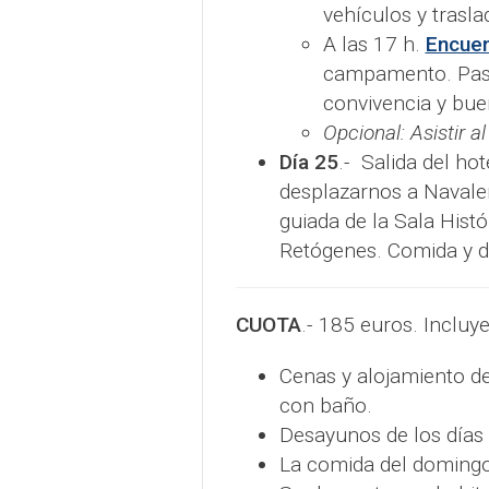
vehículos y trasla
A las 17 h.
Encuen
campamento. Pasa
convivencia y bue
Opcional: Asistir a
Día 25
.- Salida del ho
desplazarnos a Navaleno
guiada de la Sala Histó
Retógenes. Comida y di
CUOTA
.- 185 euros. Incluye
Cenas y alojamiento de
con baño.
Desayunos de los días 
La comida del domingo 