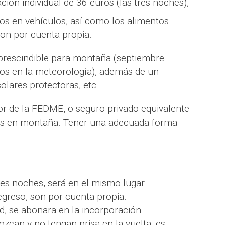
ión individual de 36 euros (las tres noches),
os en vehículos, así como los alimentos
son por cuenta propia.
mprescindible para montaña (septiembre
os en la meteorología), además de un
lares protectoras, etc.
gor de la FEDME, o seguro privado equivalente
es en montaña. Tener una adecuada forma
res noches, será en el mismo lugar.
regreso, son por cuenta propia.
ad, se abonara en la incorporación.
ozcan y no tengan prisa en la vuelta, es