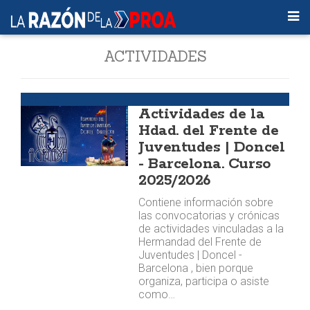
ACTIVIDADES
Agenda
Actividades de la
Hdad. del Frente de
Juventudes | Doncel
- Barcelona. Curso
2025/2026
Contiene información sobre
las convocatorias y crónicas
de actividades vinculadas a la
Hermandad del Frente de
Juventudes | Doncel -
Barcelona , bien porque
organiza, participa o asiste
como…