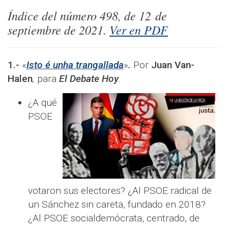
Índice del número
498
, de
12
de
septiembre
de 2021.
Ver en PDF
1.-
«
Isto é unha trangallada
»
.
Por
Juan Van-
Halen
,
para
El Debate Hoy
.
¿A qué
PSOE
votaron sus electores? ¿Al PSOE radical de
un Sánchez sin careta, fundado en 2018?
¿Al PSOE socialdemócrata, centrado, de