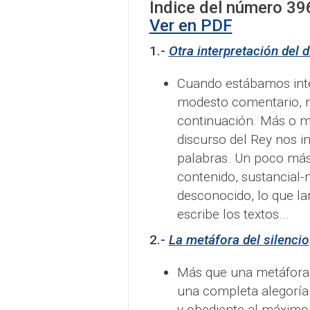
Índice del número
39
Ver en PDF
1.-
Otra interpretación del 
Cuando estábamos inte
modesto comentario, n
continuación. Más o me
discurso del Rey nos 
palabras. Un poco más 
contenido, sustancial-
desconocido, lo que l
escribe los textos...
2.-
La metáfora del silencio
Más que una metáfora 
una completa alegoría 
y obediente al máximo,