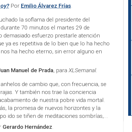
soy?
Por
Emilio Álvarez Frías
.
chado la soflama del presidente del
durante 70 minutos el martes 29 de
o demasiado esfuerzo prestarle atención
e ya es repetitiva de lo bien que lo ha hecho
nos ha hecho eterno, sin error alguno en
uan Manuel de Prada
, para
XLSemanal.
 anhelos de cambio que, con frecuencia, se
ajas. Y también nos trae la conciencia
acabamiento de nuestra pobre vida mortal.
s, la promesa de nuevos horizontes y la
 ido se tiñen de meditaciones sombrías,...
r
Gerardo Hernández
.