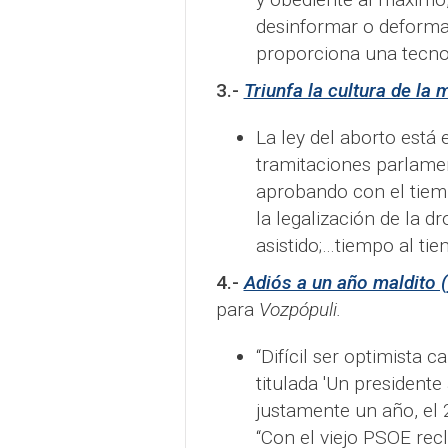
desinformar o deformar
proporciona una tecnol
3.-
Triunfa la cultura de la 
La ley del aborto está e
tramitaciones parlament
aprobando con el tiemp
la legalización de la dro
asistido;…tiempo al tie
4.-
Adiós a un año maldito 
para
Vozpópuli.
“Difícil ser optimista 
titulada 'Un presidente
justamente un año, el 
“Con el viejo PSOE rec