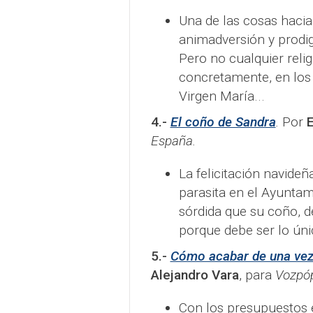
Una de las cosas hacia
animadversión y prodiga
Pero no cualquier relig
concretamente, en los 
Virgen María...
4.-
El coño de Sandra
.
Por
E
España.
La felicitación navideñ
parasita en el Ayuntam
sórdida que su coño, d
porque debe ser lo único
5.-
Cómo acabar de una vez
Alejandro Vara
, para
Vozpóp
Con los presupuestos en