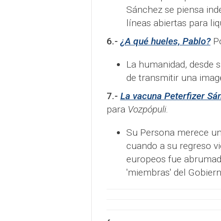
Sánchez se piensa inde
líneas abiertas para li
6.-
¿A qué hueles, Pablo?
P
La humanidad, desde s
de transmitir una imag
7.-
La vacuna Peterfizer Sá
para
Vozpópuli.
Su Persona merece una
cuando a su regreso vic
europeos fue abrumado
'miembras' del Gobiern