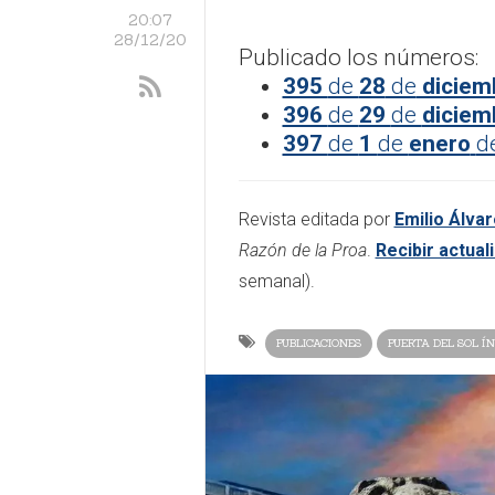
20:07
28/12/20
Publicado los números:
395
de
28
de
diciem
396
de
29
de
diciem
397
de
1
de
enero
d
Revista editada por
Emilio Álvar
Razón de la Proa
.
Recibir actual
semanal).
PUBLICACIONES
PUERTA DEL SOL ÍN