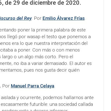
6
, de
29
de
diciembre
de 2020.
discurso del Rey
.
Por
Emilio Álvarez Frías
.
ntando poner la primera palabra de este
os llegó por wasap el testo que ponemos a
nos era lo que nuestra interpretación del
incitaba a poner. Con más o con menos
largo o un algo más corto. Pero el
mente, no iba a variar demasiado. El autor es
amentamos, pues nos gusta decir quién
.
Por
Manuel Parra Celaya
.
aislada y ocurrente, podemos hallarnos ante
escasamente futurible: una sociedad callada
 predispuesta a dejarse informar,