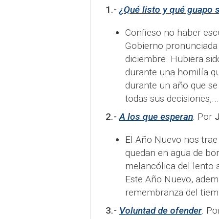
1.-
¿Qué listo y qué guapo 
Confieso no haber escu
Gobierno pronunciada 
diciembre. Hubiera sid
durante una homilía qu
durante un año que se 
todas sus decisiones,...
2.-
A los que esperan
.
Por
J
El Año Nuevo nos trae
quedan en agua de borr
melancólica del lento 
Este Año Nuevo, ademá
remembranza del tiempo
3.-
Voluntad de ofender
.
Po