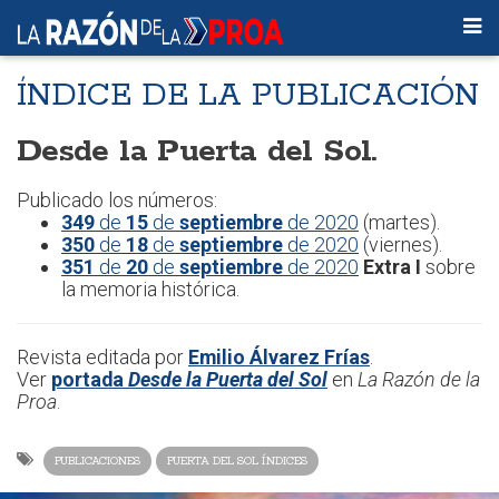
ÍNDICE DE LA PUBLICACIÓN
Desde la Puerta del Sol.
Publicado los números:
349
de
15
de
septiembre
de 2020
(martes).
350
de
18
de
septiembre
de 2020
(viernes).
351
de
20
de
septiembre
de 2020
Extra I
sobre
la memoria histórica.
Revista editada por
Emilio Álvarez Frías
.
Ver
portada
Desde la Puerta del Sol
en
La Razón de la
Proa
.
PUBLICACIONES
PUERTA DEL SOL ÍNDICES