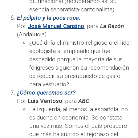
plurinacional (recuperando así su
esencia separatista-cantonalista)...
El púlpito y la poca ropa
.
Por
José Manuel Cansino
, para
La Razón
(Andalucía).
¿Qué diría el ministro religioso o el líder
ecologista al empleado que fue
despedido porque la mayoría de sus
feligreses siguieron su recomendación
de reducir su presupuesto de gasto
para vestuario?...
¿Cómo queremos ser?
Por
Luis Ventoso
, para
ABC
.
La izquierda, al menos la española, no
es ducha en economía. Se constata
una vez más. Somos el país próspero
que más ha sufrido el rejonazo del